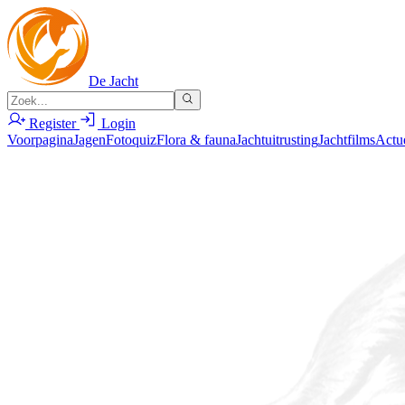
De Jacht
Register
Login
Voorpagina
Jagen
Fotoquiz
Flora & fauna
Jachtuitrusting
Jachtfilms
Actu