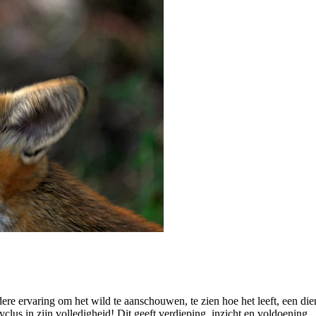
dere ervaring om het wild te aanschouwen, te zien hoe het leeft, een dier
cyclus in zijn volledigheid! Dit geeft verdieping, inzicht en voldoening.