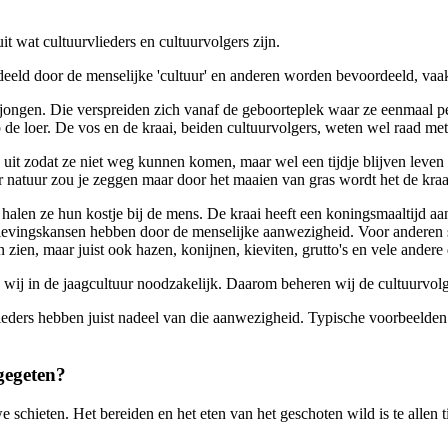
 wat cultuurvlieders en cultuurvolgers zijn.
eld door de menselijke 'cultuur' en anderen worden bevoordeeld, vaak
ar jongen. Die verspreiden zich vanaf de geboorteplek waar ze eenmaa
p de loer. De vos en de kraai, beiden cultuurvolgers, weten wel raad me
it zodat ze niet weg kunnen komen, maar wel een tijdje blijven leven zoda
natuur zou je zeggen maar door het maaien van gras wordt het de kra
 halen ze hun kostje bij de mens. De kraai heeft een koningsmaaltijd aa
rlevingskansen hebben door de menselijke aanwezigheid. Voor anderen stijg
 zien, maar juist ook hazen, konijnen, kieviten, grutto's en vele andere 
wij in de jaagcultuur noodzakelijk. Daarom beheren wij de cultuurvolge
ieders hebben juist nadeel van die aanwezigheid. Typische voorbeelden 
gegeten?
 schieten. Het bereiden en het eten van het geschoten wild is te allen t