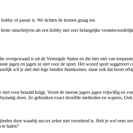
hobby of passie is. We lichten de termen graag toe.
het beste omschrijven als een hobby met zeer belangrijke verantwoordeli
 die overgewaaid is uit de Verenigde Staten en die hier niet van toepassi
sie jagen en jagen ze niet voor de sport. Het woord sport suggereert com
uurlijk wil je niet met lege handen thuiskomen, maar ook dat hoort erbij
je niet voor betaald krijgt. Veruit de meeste jagers jagen vrijwillig en 
t hobbymatig doen. Ze gebruiken exact dezelfde methoden en wapens. Oo
eden door waarbij succes zeker niet verzekerd is. Heb je wel eens uren 
 te halen?