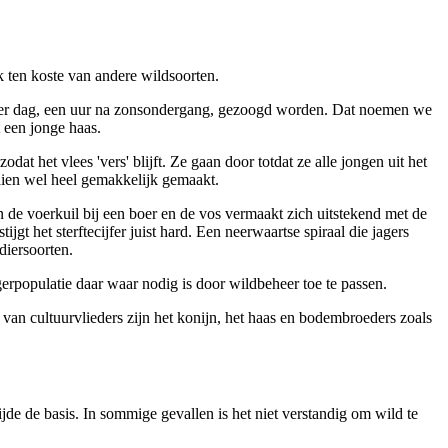
 ten koste van andere wildsoorten.
l per dag, een uur na zonsondergang, gezoogd worden. Dat noemen we
t een jonge haas.
t het vlees 'vers' blijft. Ze gaan door totdat ze alle jongen uit het
aien wel heel gemakkelijk gemaakt.
n de voerkuil bij een boer en de vos vermaakt zich uitstekend met de
t het sterftecijfer juist hard. Een neerwaartse spiraal die jagers
diersoorten.
rpopulatie daar waar nodig is door wildbeheer toe te passen.
van cultuurvlieders zijn het konijn, het haas en bodembroeders zoals
ijde de basis. In sommige gevallen is het niet verstandig om wild te