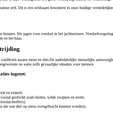
natuur zelf. Dit is een zeldzaam fenomeen in onze huidige verstedelijkt
en kennen. We jagen voor voedsel in het jachtseizoen. Voedselvergaring i
nt en het haas.
trijding
 conflicten tussen mens en dier.De nadrukkelijke menselijke aanwezigh
ngewenste en soms zelfs gevaarlijke situaties voor mensen.
ties ingezet:
t en visteelt.
ooral grofwild zoals herten, wilde zwijnen en reeën.
ersslachtoffers).
kten die van dier op mens overgebracht kunnen worden).