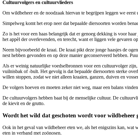
Cultuurvolgers en cultuurvlieders
Om wildbeheer en de noodzaak hiervan te begrijpen leggen we eerst uit
Simpelweg komt het erop neer dat bepaalde diersoorten worden benade
Zo is het voor een haas belangrijk dat er genoeg dekking is voor ha
het appèl der overlevenden, en terecht, want er liggen vele gevaren o
Neem bijvoorbeeld de kraai. De kraai pikt deze jonge haasjes de ogen u
nest hebben gevonden en op deze manier geconserveerd hebben. Puur 
Als er weinig natuurlijke voedselbronnen voor een cultuurvolger zijn,
vuilnisbak of -bult. Het gevolg is dat bepaalde diersoorten sterke ove
willen stoppen, zodat we niet alleen kraaien, ganzen, duiven en vossen
De volgers hoeven en moeten zeker niet weg, maar een balans vinden 
De cultuurvolgers hebben baat bij de menselijke cultuur. De cultuurvl
de kievit en de grutto.
Wordt het wild dat geschoten wordt voor wildbeheer 
Ook in het geval van wildbeheer eten we, als het enigszins kan, wat we
eten in verband met zoönosen.