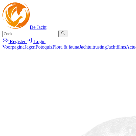
De Jacht
Register
Login
Voorpagina
Jagen
Fotoquiz
Flora & fauna
Jachtuitrusting
Jachtfilms
Actu