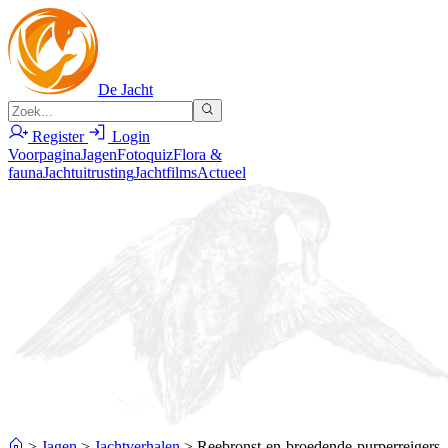
De Jacht
Register
Login
Voorpagina
Jagen
Fotoquiz
Flora &
fauna
Jachtuitrusting
Jachtfilms
Actueel
>
Jagen
>
Jachtverhalen
>
Reebronst-en-broedende-purperreigers