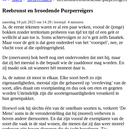
Reebronst en broedende Purperreigers
zaterdag 19 juli 2025 om 14:29
| leestijd: 4 minuten
Ja, de eerste tekenen waren er al een paar weken, vooral de (jonge)
bokken zonder territorium proberen van tijd tot tijd of een geit er
wellicht al aan toe is. Soms achtervolgen ze zo’n geit zelfs fanatiek.
Maar voor de geit is dat geen onderdeel van het ‘voorspel’, nee, ze
vlucht voor al die opdringerigheid.
De (onervaren) bok heeft nog niet ondervonden dat niet hij, maar
dat zíj het meestal is die bepaalt wie de zaaddonor mag worden. En
zíj maakt ook uit wanneer hét moment daar is.
Ja, de natuur zit mooi in elkaar. Elke soort heeft zo zijn
eigenaardigheden, meestal zijn die gebaseerd op ‘overleving’ van de
soort, alles draait om voortplanting en dus ook om eten en gegeten
worden Uiteindelijk zijn die soorteigenaardigheden verankerd in
hun genenpakket.
Hoewel ook hij slechts één van de ontelbare soorten is, verkeert ‘De
Mens’ soms in de veronderstelling dat hij (moreel) verheven is
boven andere diersoorten. En dat zijn vooral de exemplaren van de
soort die vaak in de stad wonen, die menen dat zij dan weer moreel
verheven zijn boven diegenen die de jacht beoefenen. Tja…