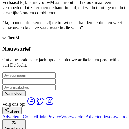
Verbaasd kijk ik mevrouwM aan, nooit had ik ook maar een
vermoeden dat zij er toen de hand in had, dat wij het nuttige met het
vleselijke konden combineren.
“Ja, mannen denken dat zij de touwtjes in handen hebben en weet
je, vrouwen laten ze vaak maar in die waan”.
©TheoM
Nieuwsbrief
Ontvang praktische jachtupdates, nieuwe artikelen en producttips
van De Jacht.
Aanmelden
Volg ons op:
Share
Adverteren
Contact
Links
Privacy
Voorwaarden
Advertentievoorwaarde
Nederlands