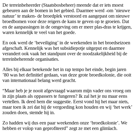
De terreinbeheerder (Staatsbosbeheer) meende dat er iets moest
gebeuren aan de bomen in het gebied. Daarmee werd -om ’nieuwe
natuur’ te maken- de broedplek verstoord en aangepast om nieuwe
broedbomen voor deze reigers de kans te geven op te groeien. Dat
en de aanpassingen in de omgeving om er meer plas-dras te krijgen,
waren kennelijk te veel van het goede.
En ook werd de ‘beveiliging’ in de weekenden in het broedseizoen
afgeschaft. Kennelijk was het subsidiepotje uitgeput en daarmee
verandert ook vaak het standpunt over de noodzakelijkheid bij de
terreinbeherende organisaties.
Alles bij elkaar betekende het in rap tempo het einde, begin jaren
’80 was het definitief gedaan, van deze grote broedkolonie, die ooit
van internationaal belang werd geacht.
“Maar heb je je nooit afgevraagd waarom mijn vader ons vroeg om
in zijn plaats als oppassers te fungeren? Ik zal het je nu maar eens
vertellen. Ik deed hem die suggestie. Eerst vond hij het maar niets,
maar toen ik zei dat hij de vergoeding kon houden en wij ‘het werk’
zouden doen, stemde hij in.
Zo hadden wij dus een paar weekenden onze ‘broedkolonie’. We
hebben er volop van geprofiteerd” zegt ze met een glimlach.