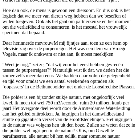
Hoe dan ook, de mens is gewoon een diersoort. En dus ook is het
logisch dat we meer van dieren weg hebben dan we beseffen of
willen toegeven. Ook als het gaat om partnerkeuze en het moment
om die verliefdheid te consumeren, is het meestal het vrouwelijk
specimen dat bepaald.
Daar herinnerde mevrouwM mij fijntjes aan, toen ze een item op
televisie zag over de purperreiger. Het was een item van Vroege
Vogels, maar ik ontkwam er niet aan, ik moest meekijken.
“Weet je nog,” zei ze, “dat wij voor het eerst hebben gevreeën
tussen de purperreigers?” Natuurlijk wist ik dat, we deden het die
zomer zelfs meer dan eens. We hadden daar volop de gelegenheid
en tijd voor omdat we een aantal weekenden optraden als
‘oppassers’ in de Bethunepolder, net onder de Loosdrechtse Plassen.
Die polder is een bijzonder stukje natuur, met ongelooflijk veel
kwel, ik meen tot wel 750 m3/seconde, ruim 20 miljoen kuub per
jaar! Het overgrote deel wordt door de Amsterdamse Waterleiding
aan het gebied onttrokken. Ja, ingrijpen in het damwildbestand
stuitte op gigantisch verzet van de Hoofdstedelingen. Het ingrijpen
in de natuur was volgens hen uit den boze. Zullen ze weten dat ze in
die polder wel ingrijpen in de natuur? Of is, om Orwell te
parafraseren, alle natuur bij hen gelijk, maar sommige natuur