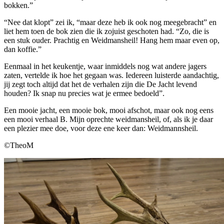
bokken.”
“Nee dat klopt” zei ik, “maar deze heb ik ook nog meegebracht” en
liet hem toen de bok zien die ik zojuist geschoten had. “Zo, die is
een stuk ouder. Prachtig en Weidmansheil! Hang hem maar even op,
dan koffie.”
Eenmaal in het keukentje, waar inmiddels nog wat andere jagers
zaten, vertelde ik hoe het gegaan was. Iedereen luisterde aandachtig,
jij zegt toch altijd dat het de verhalen zijn die De Jacht levend
houden? Ik snap nu precies wat je ermee bedoeld”.
Een mooie jacht, een mooie bok, mooi afschot, maar ook nog eens
een mooi verhaal B. Mijn oprechte weidmansheil, of, als ik je daar
een plezier mee doe, voor deze ene keer dan: Weidmannsheil.
©TheoM