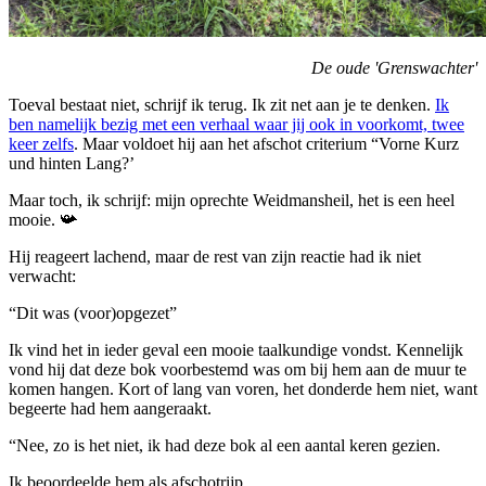
De oude 'Grenswachter'
Toeval bestaat niet, schrijf ik terug. Ik zit net aan je te denken.
Ik
ben namelijk bezig met een verhaal waar jij ook in voorkomt, twee
keer zelfs
. Maar voldoet hij aan het afschot criterium “Vorne Kurz
und hinten Lang?’
Maar toch, ik schrijf: mijn oprechte Weidmansheil, het is een heel
mooie. 📯
Hij reageert lachend, maar de rest van zijn reactie had ik niet
verwacht:
“Dit was (voor)opgezet”
Ik vind het in ieder geval een mooie taalkundige vondst. Kennelijk
vond hij dat deze bok voorbestemd was om bij hem aan de muur te
komen hangen. Kort of lang van voren, het donderde hem niet, want
begeerte had hem aangeraakt.
“Nee, zo is het niet, ik had deze bok al een aantal keren gezien.
Ik beoordeelde hem als afschotrijp.