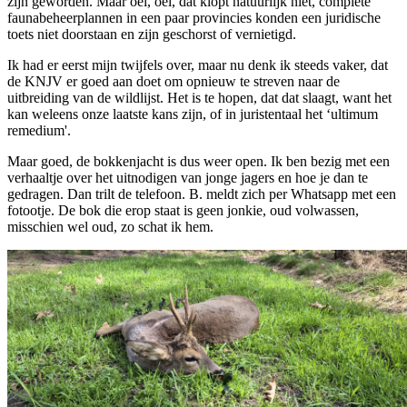
zijn geworden. Maar oei, oei, dat klopt natuurlijk niet, complete
faunabeheerplannen in een paar provincies konden een juridische
toets niet doorstaan en zijn geschorst of vernietigd.
Ik had er eerst mijn twijfels over, maar nu denk ik steeds vaker, dat
de KNJV er goed aan doet om opnieuw te streven naar de
uitbreiding van de wildlijst. Het is te hopen, dat dat slaagt, want het
kan weleens onze laatste kans zijn, of in juristentaal het ‘ultimum
remedium'.
Maar goed, de bokkenjacht is dus weer open. Ik ben bezig met een
verhaaltje over het uitnodigen van jonge jagers en hoe je dan te
gedragen. Dan trilt de telefoon. B. meldt zich per Whatsapp met een
fotootje. De bok die erop staat is geen jonkie, oud volwassen,
misschien wel oud, zo schat ik hem.