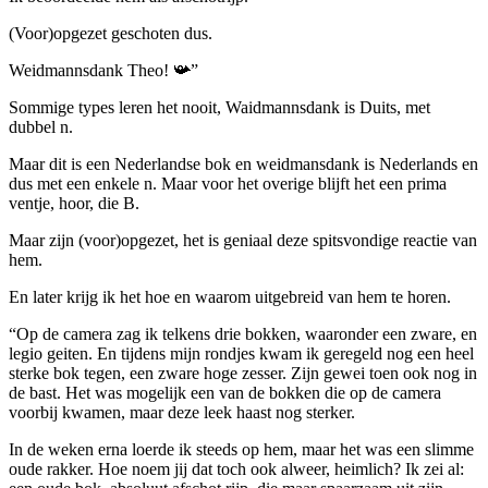
(Voor)opgezet geschoten dus.
Weidmannsdank Theo! 📯”
Sommige types leren het nooit, Waidmannsdank is Duits, met
dubbel n.
Maar dit is een Nederlandse bok en weidmansdank is Nederlands en
dus met een enkele n. Maar voor het overige blijft het een prima
ventje, hoor, die B.
Maar zijn (voor)opgezet, het is geniaal deze spitsvondige reactie van
hem.
En later krijg ik het hoe en waarom uitgebreid van hem te horen.
“Op de camera zag ik telkens drie bokken, waaronder een zware, en
legio geiten. En tijdens mijn rondjes kwam ik geregeld nog een heel
sterke bok tegen, een zware hoge zesser. Zijn gewei toen ook nog in
de bast. Het was mogelijk een van de bokken die op de camera
voorbij kwamen, maar deze leek haast nog sterker.
In de weken erna loerde ik steeds op hem, maar het was een slimme
oude rakker. Hoe noem jij dat toch ook alweer, heimlich? Ik zei al: