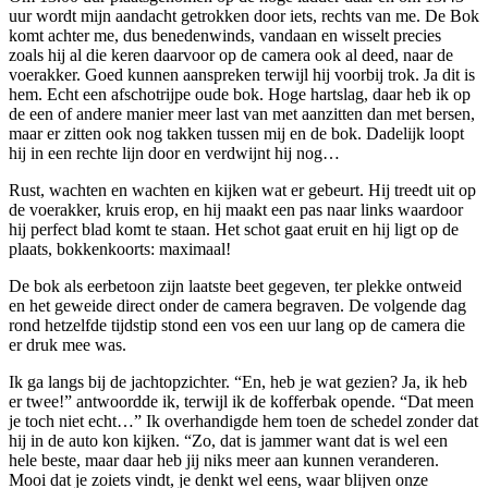
uur wordt mijn aandacht getrokken door iets, rechts van me. De Bok
komt achter me, dus benedenwinds, vandaan en wisselt precies
zoals hij al die keren daarvoor op de camera ook al deed, naar de
voerakker. Goed kunnen aanspreken terwijl hij voorbij trok. Ja dit is
hem. Echt een afschotrijpe oude bok. Hoge hartslag, daar heb ik op
de een of andere manier meer last van met aanzitten dan met bersen,
maar er zitten ook nog takken tussen mij en de bok. Dadelijk loopt
hij in een rechte lijn door en verdwijnt hij nog…
Rust, wachten en wachten en kijken wat er gebeurt. Hij treedt uit op
de voerakker, kruis erop, en hij maakt een pas naar links waardoor
hij perfect blad komt te staan. Het schot gaat eruit en hij ligt op de
plaats, bokkenkoorts: maximaal!
De bok als eerbetoon zijn laatste beet gegeven, ter plekke ontweid
en het geweide direct onder de camera begraven. De volgende dag
rond hetzelfde tijdstip stond een vos een uur lang op de camera die
er druk mee was.
Ik ga langs bij de jachtopzichter. “En, heb je wat gezien? Ja, ik heb
er twee!” antwoordde ik, terwijl ik de kofferbak opende. “Dat meen
je toch niet echt…” Ik overhandigde hem toen de schedel zonder dat
hij in de auto kon kijken. “Zo, dat is jammer want dat is wel een
hele beste, maar daar heb jij niks meer aan kunnen veranderen.
Mooi dat je zoiets vindt, je denkt wel eens, waar blijven onze