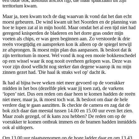
een oude bok, absoluut afschot rijp, die maar spaarzaam uit zijn
territorium kwam.
Maar ja, toen kwam toch de dag waarvan ik vond dat het dan echt
moest gebeuren. De wind kwam uit het Noorden en de planning van
hoe te lopen zat al in mijn hoofd. Maar omdat het al een tijd niet had
geregend knisperden de bladeren en het dorre gras onder mijn
voeten als chips, er was geen beginnen aan. Zo verstoorde ik drie
reeën vroegtijdig en aanspreken kon ik alleen op de spiegel terwijl
ze afsprongen. Ik moest mijn plan dus aanpassen. Ik besloot dat ik
zijn territorium ín moest. Wel vond ik nog een mooie bokkenschedel
op een wissel waar ik nog nooit overheen gelopen was. Deze was
voor zijn dood wellicht nog sterker dan degene waarop ik nu mijn
zinnen gezet had. 'Die haal ik straks wel op' dacht ik.
Ik had al bijna twee weken niet meer gevoerd op de voerakker
midden in het bos (dezelfde plek waar jij toen zat), de varkens
‘lopen’ niet. Dus een reden om daar heen te komen hadden de reeën
niet meer, maar ja, ik moest toch wat. Ik besloot om daar de hele
verdere dag te gaan aanzitten. Ik checkte de camera en zag dat de
bok zich daar dan meestal tussen 14.00 en 15.00 uur even liet zien.
Maar zoals gezegd, of ik kans zou hebben? De reden om op de
voerakker te komen ontbrak immers en de bramen hadden inmiddels
ook al uitlopers.
Om 13.00 uur plaatsgenomen op de hoge ladder daar en om 13.43