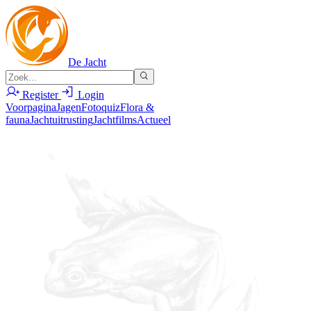
De Jacht
Register
Login
Voorpagina
Jagen
Fotoquiz
Flora &
fauna
Jachtuitrusting
Jachtfilms
Actueel