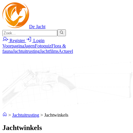
De Jacht
Register
Login
Voorpagina
Jagen
Fotoquiz
Flora &
fauna
Jachtuitrusting
Jachtfilms
Actueel
>
Jachtuitrusting
>
Jachtwinkels
Jachtwinkels