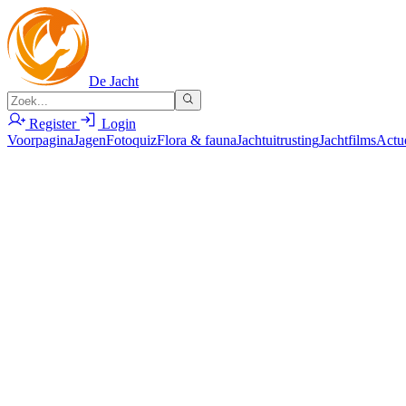
De Jacht
Register
Login
Voorpagina
Jagen
Fotoquiz
Flora & fauna
Jachtuitrusting
Jachtfilms
Actu