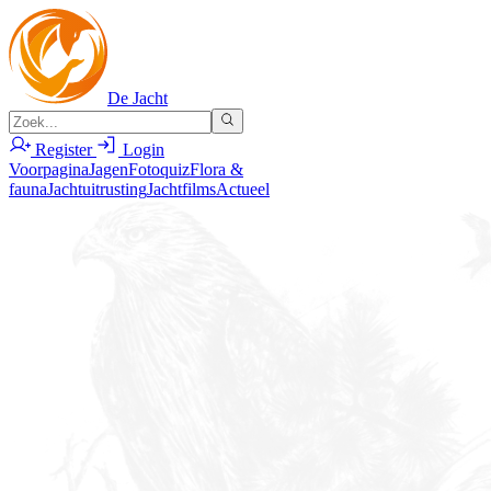
De Jacht
Register
Login
Voorpagina
Jagen
Fotoquiz
Flora &
fauna
Jachtuitrusting
Jachtfilms
Actueel