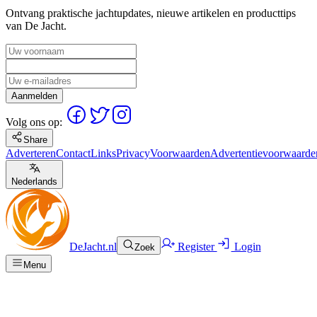
Ontvang praktische jachtupdates, nieuwe artikelen en producttips
van De Jacht.
Aanmelden
Volg ons op:
Share
Adverteren
Contact
Links
Privacy
Voorwaarden
Advertentievoorwaarde
Nederlands
DeJacht.nl
Register
Login
Zoek
Menu