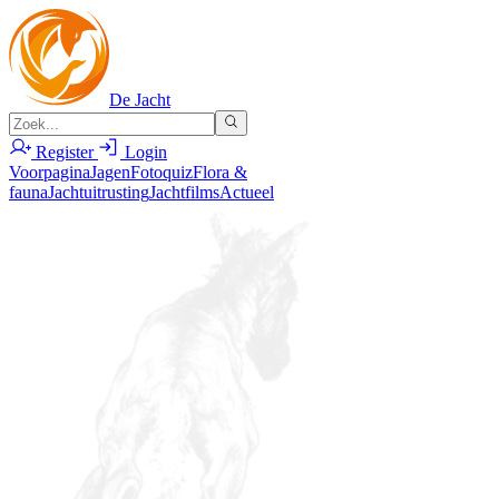
De Jacht
Register
Login
Voorpagina
Jagen
Fotoquiz
Flora &
fauna
Jachtuitrusting
Jachtfilms
Actueel