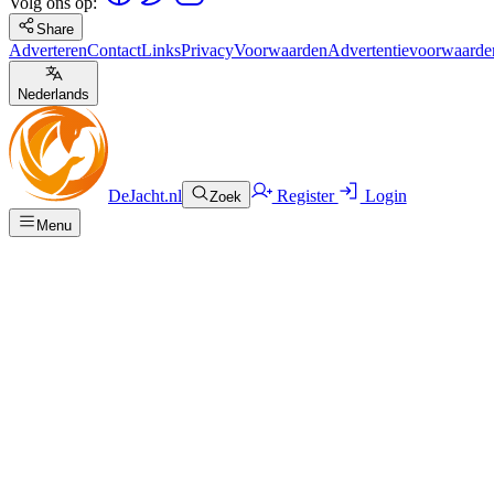
Volg ons op:
Share
Adverteren
Contact
Links
Privacy
Voorwaarden
Advertentievoorwaarde
Nederlands
DeJacht.nl
Register
Login
Zoek
Menu