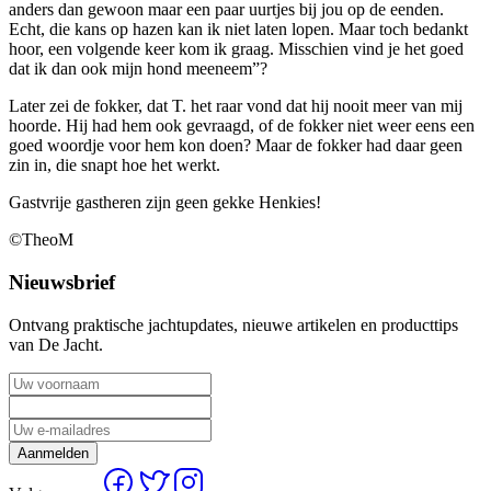
anders dan gewoon maar een paar uurtjes bij jou op de eenden.
Echt, die kans op hazen kan ik niet laten lopen. Maar toch bedankt
hoor, een volgende keer kom ik graag. Misschien vind je het goed
dat ik dan ook mijn hond meeneem”?
Later zei de fokker, dat T. het raar vond dat hij nooit meer van mij
hoorde. Hij had hem ook gevraagd, of de fokker niet weer eens een
goed woordje voor hem kon doen? Maar de fokker had daar geen
zin in, die snapt hoe het werkt.
Gastvrije gastheren zijn geen gekke Henkies!
©TheoM
Nieuwsbrief
Ontvang praktische jachtupdates, nieuwe artikelen en producttips
van De Jacht.
Aanmelden