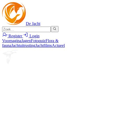
De Jacht
Register
Login
Voorpagina
Jagen
Fotoquiz
Flora &
fauna
Jachtuitrusting
Jachtfilms
Actueel