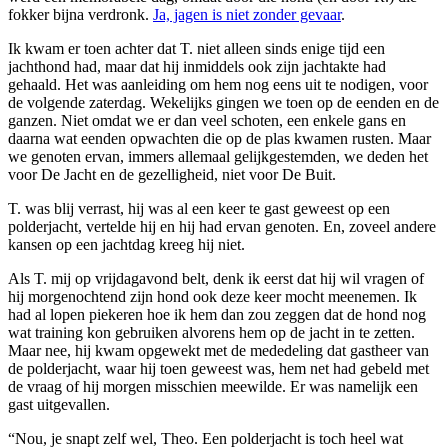
fokker bijna verdronk.
Ja, jagen is niet zonder gevaar
.
Ik kwam er toen achter dat T. niet alleen sinds enige tijd een
jachthond had, maar dat hij inmiddels ook zijn jachtakte had
gehaald. Het was aanleiding om hem nog eens uit te nodigen, voor
de volgende zaterdag. Wekelijks gingen we toen op de eenden en de
ganzen. Niet omdat we er dan veel schoten, een enkele gans en
daarna wat eenden opwachten die op de plas kwamen rusten. Maar
we genoten ervan, immers allemaal gelijkgestemden, we deden het
voor De Jacht en de gezelligheid, niet voor De Buit.
T. was blij verrast, hij was al een keer te gast geweest op een
polderjacht, vertelde hij en hij had ervan genoten. En, zoveel andere
kansen op een jachtdag kreeg hij niet.
Als T. mij op vrijdagavond belt, denk ik eerst dat hij wil vragen of
hij morgenochtend zijn hond ook deze keer mocht meenemen. Ik
had al lopen piekeren hoe ik hem dan zou zeggen dat de hond nog
wat training kon gebruiken alvorens hem op de jacht in te zetten.
Maar nee, hij kwam opgewekt met de mededeling dat gastheer van
de polderjacht, waar hij toen geweest was, hem net had gebeld met
de vraag of hij morgen misschien meewilde. Er was namelijk een
gast uitgevallen.
“Nou, je snapt zelf wel, Theo. Een polderjacht is toch heel wat