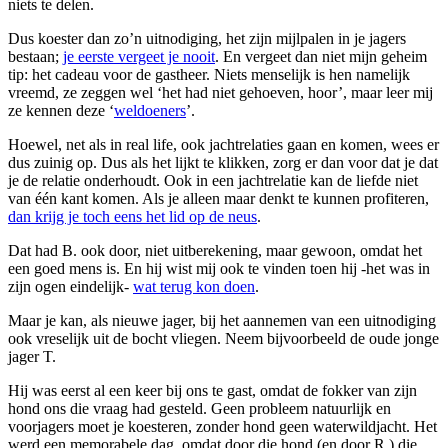
niets te delen.
Dus koester dan zo’n uitnodiging, het zijn mijlpalen in je jagers
bestaan;
je eerste vergeet je nooit
. En vergeet dan niet mijn geheim
tip: het cadeau voor de gastheer. Niets menselijk is hen namelijk
vreemd, ze zeggen wel ‘het had niet gehoeven, hoor’, maar leer mij
ze kennen deze ‘
weldoeners
’.
Hoewel, net als in real life, ook jachtrelaties gaan en komen, wees er
dus zuinig op. Dus als het lijkt te klikken, zorg er dan voor dat je dat
je de relatie onderhoudt. Ook in een jachtrelatie kan de liefde niet
van één kant komen. Als je alleen maar denkt te kunnen profiteren,
dan krijg je toch eens het lid op de neus
.
Dat had B. ook door, niet uitberekening, maar gewoon, omdat het
een goed mens is. En hij wist mij ook te vinden toen hij -het was in
zijn ogen eindelijk-
wat terug kon doen
.
Maar je kan, als nieuwe jager, bij het aannemen van een uitnodiging
ook vreselijk uit de bocht vliegen. Neem bijvoorbeeld de oude jonge
jager T.
Hij was eerst al een keer bij ons te gast, omdat de fokker van zijn
hond ons die vraag had gesteld. Geen probleem natuurlijk en
voorjagers moet je koesteren, zonder hond geen waterwildjacht. Het
werd een memorabele dag, omdat door die hond (en door R.) die