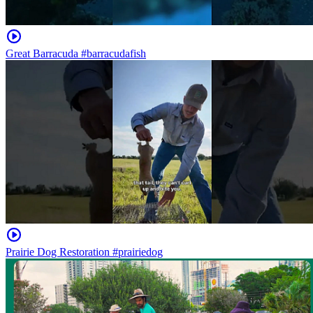
Great Barracuda #barracudafish
Prairie Dog Restoration #prairiedog