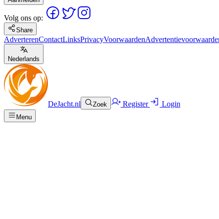
Volg ons op:
Share
Adverteren
Contact
Links
Privacy
Voorwaarden
Advertentievoorwaarde
Nederlands
DeJacht.nl
Register
Login
Zoek
Menu