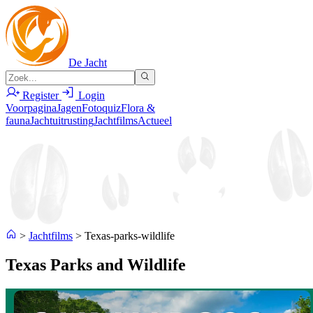
De Jacht
Register
Login
Voorpagina
Jagen
Fotoquiz
Flora &
fauna
Jachtuitrusting
Jachtfilms
Actueel
>
Jachtfilms
>
Texas-parks-wildlife
Texas Parks and Wildlife