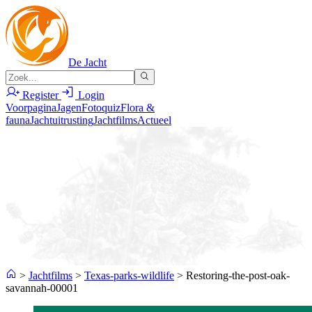
De Jacht
Register
Login
Voorpagina
Jagen
Fotoquiz
Flora &
fauna
Jachtuitrusting
Jachtfilms
Actueel
>
Jachtfilms
>
Texas-parks-wildlife
>
Restoring-the-post-oak-
savannah-00001