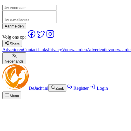
Aanmelden
Volg ons op:
Share
Adverteren
Contact
Links
Privacy
Voorwaarden
Advertentievoorwaarde
Nederlands
DeJacht.nl
Register
Login
Zoek
Menu