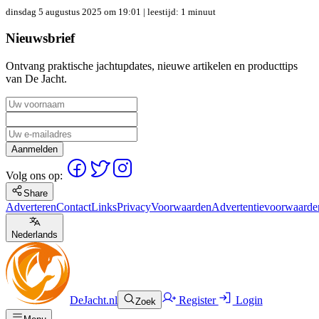
dinsdag 5 augustus 2025 om 19:01
| leestijd: 1 minuut
Nieuwsbrief
Ontvang praktische jachtupdates, nieuwe artikelen en producttips
van De Jacht.
Aanmelden
Volg ons op:
Share
Adverteren
Contact
Links
Privacy
Voorwaarden
Advertentievoorwaarde
Nederlands
DeJacht.nl
Register
Login
Zoek