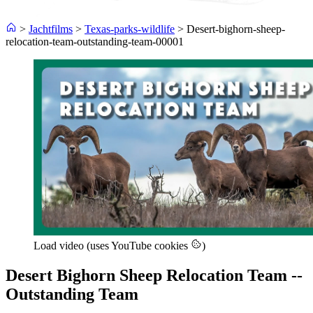
>
Jachtfilms
>
Texas-parks-wildlife
>
Desert-bighorn-sheep-
relocation-team-outstanding-team-00001
Load video (uses YouTube cookies
)
Desert Bighorn Sheep Relocation Team --
Outstanding Team