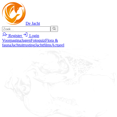
De Jacht
Register
Login
Voorpagina
Jagen
Fotoquiz
Flora &
fauna
Jachtuitrusting
Jachtfilms
Actueel