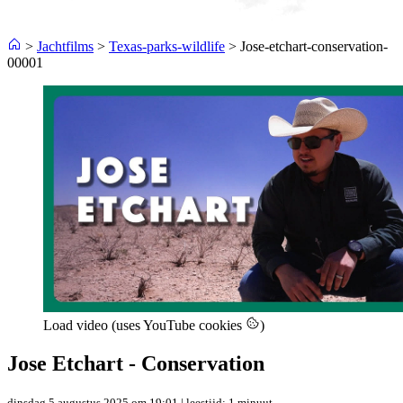
>
Jachtfilms
>
Texas-parks-wildlife
>
Jose-etchart-conservation-
00001
Load video (uses YouTube cookies
)
Jose Etchart - Conservation
dinsdag 5 augustus 2025 om 19:01
| leestijd: 1 minuut