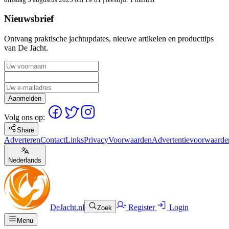
Nieuwsbrief
Ontvang praktische jachtupdates, nieuwe artikelen en producttips
van De Jacht.
Aanmelden
Volg ons op:
Share
Adverteren
Contact
Links
Privacy
Voorwaarden
Advertentievoorwaarde
Nederlands
DeJacht.nl
Register
Login
Zoek
Menu