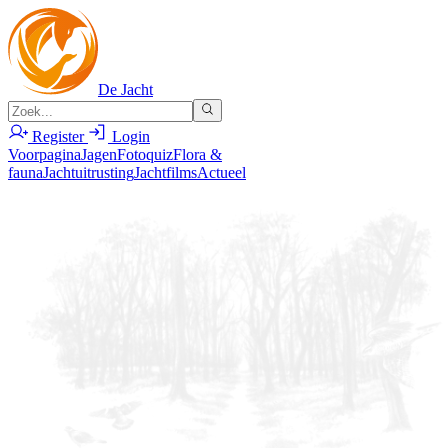
De Jacht
Register
Login
Voorpagina
Jagen
Fotoquiz
Flora &
fauna
Jachtuitrusting
Jachtfilms
Actueel