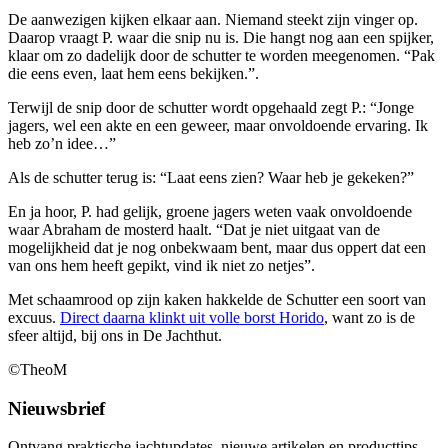
De aanwezigen kijken elkaar aan. Niemand steekt zijn vinger op.
Daarop vraagt P. waar die snip nu is. Die hangt nog aan een spijker,
klaar om zo dadelijk door de schutter te worden meegenomen. “Pak
die eens even, laat hem eens bekijken.”.
Terwijl de snip door de schutter wordt opgehaald zegt P.: “Jonge
jagers, wel een akte en een geweer, maar onvoldoende ervaring. Ik
heb zo’n idee…”
Als de schutter terug is: “Laat eens zien? Waar heb je gekeken?”
En ja hoor, P. had gelijk, groene jagers weten vaak onvoldoende
waar Abraham de mosterd haalt. “Dat je niet uitgaat van de
mogelijkheid dat je nog onbekwaam bent, maar dus oppert dat een
van ons hem heeft gepikt, vind ik niet zo netjes”.
Met schaamrood op zijn kaken hakkelde de Schutter een soort van
excuus.
Direct daarna klinkt uit volle borst Horido
, want zo is de
sfeer altijd, bij ons in De Jachthut.
©TheoM
Nieuwsbrief
Ontvang praktische jachtupdates, nieuwe artikelen en producttips