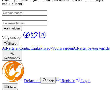
van De Jacht.
Aanmelden
Volg ons op:
Share
Adverteren
Contact
Links
Privacy
Voorwaarden
Advertentievoorwaarde
Nederlands
DeJacht.nl
Register
Login
Zoek
Menu