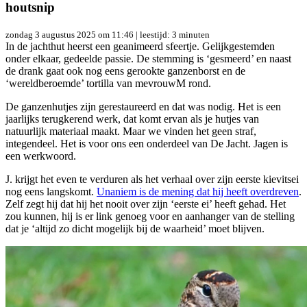
houtsnip
zondag 3 augustus 2025 om 11:46
| leestijd: 3 minuten
In de jachthut heerst een geanimeerd sfeertje. Gelijkgestemden
onder elkaar, gedeelde passie. De stemming is ‘gesmeerd’ en naast
de drank gaat ook nog eens gerookte ganzenborst en de
‘wereldberoemde’ tortilla van mevrouwM rond.
De ganzenhutjes zijn gerestaureerd en dat was nodig. Het is een
jaarlijks terugkerend werk, dat komt ervan als je hutjes van
natuurlijk materiaal maakt. Maar we vinden het geen straf,
integendeel. Het is voor ons een onderdeel van De Jacht. Jagen is
een werkwoord.
J. krijgt het even te verduren als het verhaal over zijn eerste kievitsei
nog eens langskomt.
Unaniem is de mening dat hij heeft overdreven
.
Zelf zegt hij dat hij het nooit over zijn ‘eerste ei’ heeft gehad. Het
zou kunnen, hij is er link genoeg voor en aanhanger van de stelling
dat je ‘altijd zo dicht mogelijk bij de waarheid’ moet blijven.