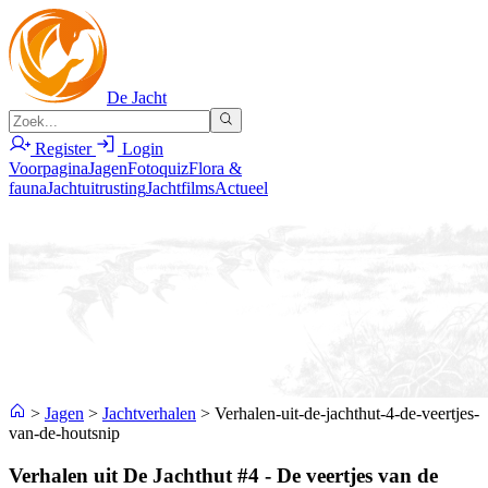
De Jacht
Register
Login
Voorpagina
Jagen
Fotoquiz
Flora &
fauna
Jachtuitrusting
Jachtfilms
Actueel
>
Jagen
>
Jachtverhalen
>
Verhalen-uit-de-jachthut-4-de-veertjes-
van-de-houtsnip
Verhalen uit De Jachthut #4 - De veertjes van de