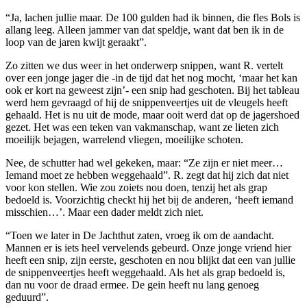
“Ja, lachen jullie maar. De 100 gulden had ik binnen, die fles Bols is
allang leeg. Alleen jammer van dat speldje, want dat ben ik in de
loop van de jaren kwijt geraakt”.
Zo zitten we dus weer in het onderwerp snippen, want R. vertelt
over een jonge jager die -in de tijd dat het nog mocht, ‘maar het kan
ook er kort na geweest zijn’- een snip had geschoten. Bij het tableau
werd hem gevraagd of hij de snippenveertjes uit de vleugels heeft
gehaald. Het is nu uit de mode, maar ooit werd dat op de jagershoed
gezet. Het was een teken van vakmanschap, want ze lieten zich
moeilijk bejagen, warrelend vliegen, moeilijke schoten.
Nee, de schutter had wel gekeken, maar: “Ze zijn er niet meer…
Iemand moet ze hebben weggehaald”. R. zegt dat hij zich dat niet
voor kon stellen. Wie zou zoiets nou doen, tenzij het als grap
bedoeld is. Voorzichtig checkt hij het bij de anderen, ‘heeft iemand
misschien…’. Maar een dader meldt zich niet.
“Toen we later in De Jachthut zaten, vroeg ik om de aandacht.
Mannen er is iets heel vervelends gebeurd. Onze jonge vriend hier
heeft een snip, zijn eerste, geschoten en nou blijkt dat een van jullie
de snippenveertjes heeft weggehaald. Als het als grap bedoeld is,
dan nu voor de draad ermee. De gein heeft nu lang genoeg
geduurd”.