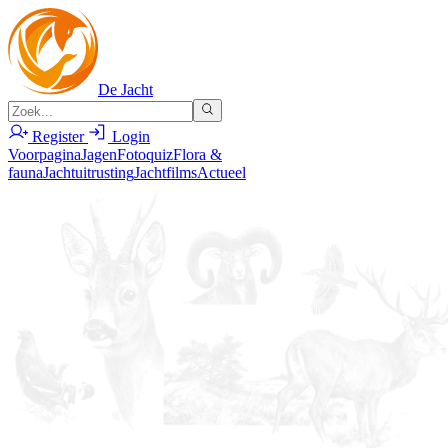
De Jacht
Register
Login
Voorpagina
Jagen
Fotoquiz
Flora &
fauna
Jachtuitrusting
Jachtfilms
Actueel