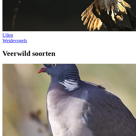
Uilen
Weidevogels
Veerwild soorten