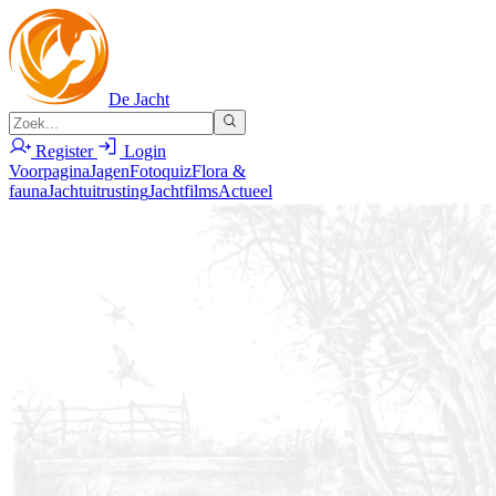
De Jacht
Register
Login
Voorpagina
Jagen
Fotoquiz
Flora &
fauna
Jachtuitrusting
Jachtfilms
Actueel