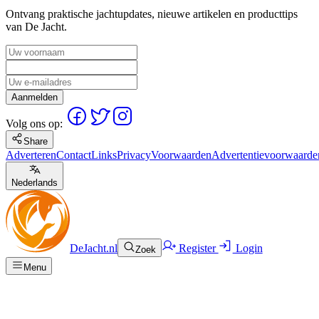
Ontvang praktische jachtupdates, nieuwe artikelen en producttips
van De Jacht.
Aanmelden
Volg ons op:
Share
Adverteren
Contact
Links
Privacy
Voorwaarden
Advertentievoorwaarde
Nederlands
DeJacht.nl
Register
Login
Zoek
Menu