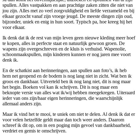
spullen. Alles vastpakken en aan prachtige zaken zitten die niet van
jou zijn. Alles met zo veel zorgvuldigheid en liefde verzameld en bij
elkaar gezocht vanaf zijn vroege jeugd. De meeste dingen zijn oud,
bijzonder, uniek en enig in hun soort. Typisch pa, hoe kreeg hij het
voor elkaar.
Ik denk dat ik de rest van mijn leven geen nieuwe kleding meer hoef
te kopen, alles in perfecte staat en natuurlijk gewoon groen. De
wapens zijn overgeschreven en de kluis is verhuisd. Wapenolie,
schoonmaakspullen, mijn kinderen kunnen er nog jaren mee voort
denk ik.
En de schatkist aan herinneringen, aan spullen aan foto’s, ik heb
hem net geopend en de bodem is nog lang niet in zicht. Wat ben ik
groos en dankbaar. Uitverteld ben ik nog lang niet, dit is nog maar
het begin. Boeken vol kan ik schrijven. Dit is nog maar een
beknopte versie van alles wat ik/wij hebben meegekregen. Uiteraard
ieder van ons zijn/haar eigen herinneringen, die waarschijnlijk
allemaal anders zijn.
Maar ik vind het te mooi, te uniek om niet te delen. Al denk ik dat er
voor velen hetzelfde geldt maar dan toch weer anders. Daarom
schreef ik dit op, om in een poging mijn gevoel van dankbaarheid,
verdriet en gemis te omschrijven.