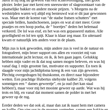
Jaren is hij nog lid geweest van een schietvereniging, met groot
plezier. Ieder jaar met kerst een sneeuwster of slagroomtaart van de
plaatselijke bakker en andere mooie prijzen. ‘s Morgens na de
wedstrijden waren wij altijd erg benieuwd wat er dit jaar gewonnen
was. Maar met de komst van “de stadse fratsen schutters” met
speciale brillen, handschoenen, jasjes en wat al niet meer. Grote
praatjes en een hoop poeha, de “ boertjes” deden het helemaal
verkeerd. De lol was eraf, en het was een gepasseerd station. Alle
gezelligheid en lol ten spijt. Klaar is klaar zeg maar. En uiteraard
kwam er natuurlijk iets anders voor in de plaats.
Mijn zus is kok geworden, mijn andere zus is veel in de natuur en
fotografeert, mijn broer support ons allen en voorziet mij van
internationale jacht lectuur, en ik, ik ben gaan jagen. Gelukkig
hebben mijn vader en ik dat nog samen mogen beleven, en was hij
vanaf dag 1 mijn grootste fan, motivator en supporter. En toen ik
slaagde voor mijn jachtdiploma kreeg ik een van zijn geweren.
Plechtig overgedragen bij thuiskomst, en direct naar bijzondere
wetten. Een prachtige Hubertus sitebysite kaliber 20, volgens
sommigen een “ dames geweertje”, en ja oud (het kan staal
hebben!), maar voor mij het mooiste geweer op aarde. Wat was hij
trots en blij, en vanaf dat moment samen de polder in met het
geweer op de rug.
Eerder deden we dat ook al, maar dan zat ik naast hem met camera
en koffie. Om vier uur in de morgen aantreden, samen een bakkie en