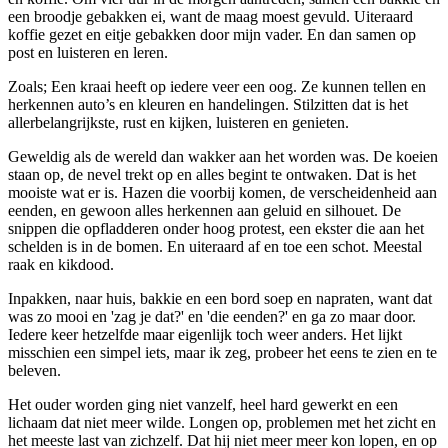
een broodje gebakken ei, want de maag moest gevuld. Uiteraard
koffie gezet en eitje gebakken door mijn vader. En dan samen op
post en luisteren en leren.
Zoals; Een kraai heeft op iedere veer een oog. Ze kunnen tellen en
herkennen auto’s en kleuren en handelingen. Stilzitten dat is het
allerbelangrijkste, rust en kijken, luisteren en genieten.
Geweldig als de wereld dan wakker aan het worden was. De koeien
staan op, de nevel trekt op en alles begint te ontwaken. Dat is het
mooiste wat er is. Hazen die voorbij komen, de verscheidenheid aan
eenden, en gewoon alles herkennen aan geluid en silhouet. De
snippen die opfladderen onder hoog protest, een ekster die aan het
schelden is in de bomen. En uiteraard af en toe een schot. Meestal
raak en kikdood.
Inpakken, naar huis, bakkie en een bord soep en napraten, want dat
was zo mooi en 'zag je dat?' en 'die eenden?' en ga zo maar door.
Iedere keer hetzelfde maar eigenlijk toch weer anders. Het lijkt
misschien een simpel iets, maar ik zeg, probeer het eens te zien en te
beleven.
Het ouder worden ging niet vanzelf, heel hard gewerkt en een
lichaam dat niet meer wilde. Longen op, problemen met het zicht en
het meeste last van zichzelf. Dat hij niet meer meer kon lopen, en op