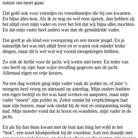
natuur om moet gaan.
Dat gold ook voor vriendjes en vriendinnetjes die bij ons kwamen.
En bijna alles kon. Als ik ze nog nu wel eens spreek, dan hebben zij
het altijd over mijn vader en over het feit dat wij bijna alles mochten.
En dat mijn vader heel anders was dan de gemiddelde vader.
Dat geeft je als kind een voorsprong en een mooie jeugd. En ja
natuurlijk het was niet altijd feest en er waren ook minder leuke
dingen, maar dit is wel wat wij vooral meegekregen hebben.
Zo ook de liefde voor de jacht, wij weten niet beter. En ieder van
ons heeft op zijn/ haar wijze invulling gegeven aan de jacht.
Allemaal eigen en vrije keuzes.
Na een dag werken ging mijn vader vaak de polder in, of juist ‘s
morgens heel vroeg en uiteraard op zaterdag. Mijn ouders hadden
een eigen bedrijf en het was hard werken en aanpoten, maar mijn
vader “moest” zijn polder in. Zeker omdat hij verplichtingen had
naar zijn boeren, maar ook omdat hij de rust en ontspanning nodig
had. Mijn moeder vond dat in lezen en wandelen, mijn vader in de
jacht.
En als hij dan thuis kwam met de buit dan hing het wild in het
“hok”, een soort klompenhok bij de voordeur. Aan een draadje met