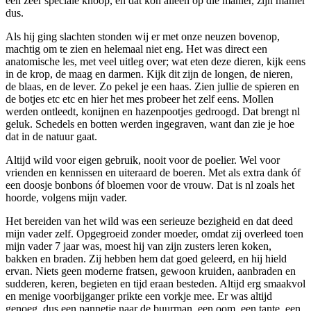
een zeer speciale knoop, en dat kon alleen op die manier, zijn manier
dus.
Als hij ging slachten stonden wij er met onze neuzen bovenop,
machtig om te zien en helemaal niet eng. Het was direct een
anatomische les, met veel uitleg over; wat eten deze dieren, kijk eens
in de krop, de maag en darmen. Kijk dit zijn de longen, de nieren,
de blaas, en de lever. Zo pekel je een haas. Zien jullie de spieren en
de botjes etc etc en hier het mes probeer het zelf eens. Mollen
werden ontleedt, konijnen en hazenpootjes gedroogd. Dat brengt nl
geluk. Schedels en botten werden ingegraven, want dan zie je hoe
dat in de natuur gaat.
Altijd wild voor eigen gebruik, nooit voor de poelier. Wel voor
vrienden en kennissen en uiteraard de boeren. Met als extra dank óf
een doosje bonbons óf bloemen voor de vrouw. Dat is nl zoals het
hoorde, volgens mijn vader.
Het bereiden van het wild was een serieuze bezigheid en dat deed
mijn vader zelf. Opgegroeid zonder moeder, omdat zij overleed toen
mijn vader 7 jaar was, moest hij van zijn zusters leren koken,
bakken en braden. Zij hebben hem dat goed geleerd, en hij hield
ervan. Niets geen moderne fratsen, gewoon kruiden, aanbraden en
sudderen, keren, begieten en tijd eraan besteden. Altijd erg smaakvol
en menige voorbijganger prikte een vorkje mee. Er was altijd
genoeg, dus een pannetje naar de buurman, een oom, een tante, een