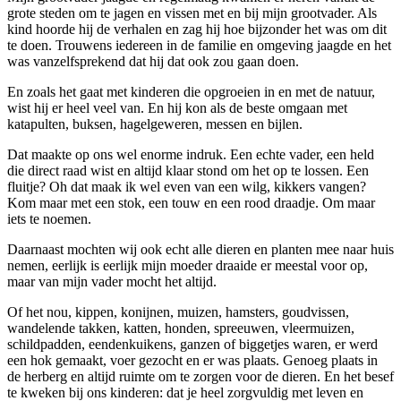
grote steden om te jagen en vissen met en bij mijn grootvader. Als
kind hoorde hij de verhalen en zag hij hoe bijzonder het was om dit
te doen. Trouwens iedereen in de familie en omgeving jaagde en het
was vanzelfsprekend dat hij dat ook zou gaan doen.
En zoals het gaat met kinderen die opgroeien in en met de natuur,
wist hij er heel veel van. En hij kon als de beste omgaan met
katapulten, buksen, hagelgeweren, messen en bijlen.
Dat maakte op ons wel enorme indruk. Een echte vader, een held
die direct raad wist en altijd klaar stond om het op te lossen. Een
fluitje? Oh dat maak ik wel even van een wilg, kikkers vangen?
Kom maar met een stok, een touw en een rood draadje. Om maar
iets te noemen.
Daarnaast mochten wij ook echt alle dieren en planten mee naar huis
nemen, eerlijk is eerlijk mijn moeder draaide er meestal voor op,
maar van mijn vader mocht het altijd.
Of het nou, kippen, konijnen, muizen, hamsters, goudvissen,
wandelende takken, katten, honden, spreeuwen, vleermuizen,
schildpadden, eendenkuikens, ganzen of biggetjes waren, er werd
een hok gemaakt, voer gezocht en er was plaats. Genoeg plaats in
de herberg en altijd ruimte om te zorgen voor de dieren. En het besef
te kweken bij ons kinderen: dat je heel zorgvuldig met leven en