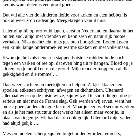
kennis want delen is een groot goed.
Dat wij alle vier de kinderen liefde voor koken en eten hebben is
ook al weer zo’n cadeautje. Meegekregen vanuit huis.
Later ging hij op grofwild jagen, eerst in Nederland en daarna in het
buitenland, altijd met vrienden en kennissen en natuurlijk mooie
verhalen. Niks nachtzicht, niks gesloten hoogzitten. Loden jassen
een kruik, lange onderbroek en warme sokken en met volle maan.
Kwam je thuis als tiener na stappen botste je midden in de nacht
tegen een varken of ree op, dat even hing uit te hangen. Bloed op je
kleren, op je hoofd en op de grond. Mijn moeder mopperen al die
gekkigheid en die rommel….
Dan weer slachten en meekijken en helpen. Zakjes klaarzetten,
spoelen, etiketten schrijven, afwegen en dichtmaken. Uiteraard
allemaal weer op de juiste wijze, zijn wijze. Dit soort dingen doe je
serieus en niet met de Franse slag. Gek werden wij ervan, want het
moest goed, anders deugde het niet. Maar je leert wel secuur werken
en als je het met structuur doet werkt het alleen maar voor je, in
plaats van tegen je. Hij had daarin ook gelijk. Uiteraard mijn vader
had altijd gelijk…..
Messen moeten scherp zijn, en bijgehouden worden, emmers,