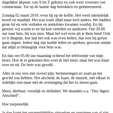
dagelijkse ijkpunt, van A tot Z gelezen en ook weer voorzien van
commentaar. Tot op de laatste dag betrokken en geïnteresseerd.
Zondag 02 maart 2019, even bij op de koffie. Het werd uiteindelijk
borrel en maaltijd. Het was zoals altijd maar toch anders. We hadden
grote lol en vele verhalen en anekdotes kwamen voorbij. En hij
genoot, wij waren er en hij kon vertellen en aanhoren. Om 20.00
uur naar huis, hij was moe. Maar bel wel even als je thuis bent! Ook
zo’n dingetje, hoe laat het ook was even bellen, dan kon hij gerust
gaan slapen. Iedere dag zijn kudde tellen en spreken, gewoon omdat
dat altijd zo belangrijk voor hem was.
En dan om 05.00 uur maandag ochtend het telefoontje van mijn
broer. Hoe ik er gekomen ben weet ik niet meer, maar het was klaar
over en uit. De beer was geveld.
Alles in een roes met zoveel pijn, herinneringen en zoals pa het
gewild zou hebben. Het afscheid, de kaart, de muziek, met elkaar in
redelijke rust maar met de overtuiging dat het zo moest gaan.
Mooi, dierbaar, vreselijk en definitief. We draaiden o.a. “Des Jägers
Abschied”.
Hoe toepasselijk.
Ja dan komt het onvermijdelijke; uitzoeken en opruimen van al zijn