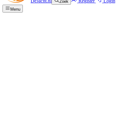
DeJacht.nl
Register
Login
Zoek
Menu