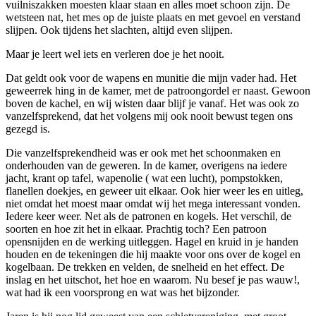
vuilniszakken moesten klaar staan en alles moet schoon zijn. De
wetsteen nat, het mes op de juiste plaats en met gevoel en verstand
slijpen. Ook tijdens het slachten, altijd even slijpen.
Maar je leert wel iets en verleren doe je het nooit.
Dat geldt ook voor de wapens en munitie die mijn vader had. Het
geweerrek hing in de kamer, met de patroongordel er naast. Gewoon
boven de kachel, en wij wisten daar blijf je vanaf. Het was ook zo
vanzelfsprekend, dat het volgens mij ook nooit bewust tegen ons
gezegd is.
Die vanzelfsprekendheid was er ook met het schoonmaken en
onderhouden van de geweren. In de kamer, overigens na iedere
jacht, krant op tafel, wapenolie ( wat een lucht), pompstokken,
flanellen doekjes, en geweer uit elkaar. Ook hier weer les en uitleg,
niet omdat het moest maar omdat wij het mega interessant vonden.
Iedere keer weer. Net als de patronen en kogels. Het verschil, de
soorten en hoe zit het in elkaar. Prachtig toch? Een patroon
opensnijden en de werking uitleggen. Hagel en kruid in je handen
houden en de tekeningen die hij maakte voor ons over de kogel en
kogelbaan. De trekken en velden, de snelheid en het effect. De
inslag en het uitschot, het hoe en waarom. Nu besef je pas wauw!,
wat had ik een voorsprong en wat was het bijzonder.