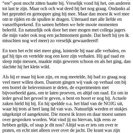
“ere”-post mocht zitten haatte hij. Vreselijk vond hij het, om anderen
tot last te zijn. Maar och och wat deed hij het nog graag. Ondanks al
het gepruttel en gemopper ging hij mee. Maar dan moest ik wel mee
om te rijden en de spullen te dragen. Uiteraard met alle liefde en
vanzelfsprekend. En samen hebben we hele mooie momenten
beleefd. En natuurlijk ook door het mee mogen met collega jagers
die mijn vader ook nog een jachtmoment gunde. Dat heeft hij (en ik
misschien nog wel meer) zo vreselijk gewaardeerd!
En toen het echt niet meer ging, luisterde hij naar alle verhalen, en
gaf hij tips en vertelde nog een keer zijn verhalen. Hij gaf raad en
sleep mijn messen, maakte mijn geweren schoon en als het ging, dan
slachtte hij het klein wild.
Als hij er maar bij kon zijn, en nog meetelde, hij had zo graag nog
veel meer willen doen. Daarom gingen wij vaak op verhaal om bij
een borrel de belevenissen te delen, de experimenten met
bijvoorbeeld gans, om te laten proeven, en altijd om raad. En om in
ieder geval het gevoel te geven, u bent en hoort er nog bij. Actuele
zaken hield hij bij. En hij speldde o.a. het blad van de NOJG uit,
waar hij trots al heel lang lid van was. Natuurlijk werden er stukjes
uitgeknipt of aangekruist. Die moest ik lezen en daar moest samen
over gesproken worden. Wat vind jij nu hiervan, kijk eens ze
hebben gelijk, of snap je dit nou? Altijd was er iets om over te
praten, en echt niet alleen over over de jacht. De krant was zijn