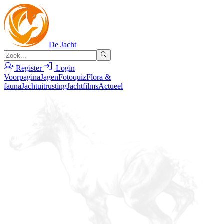
De Jacht
Register
Login
Voorpagina
Jagen
Fotoquiz
Flora &
fauna
Jachtuitrusting
Jachtfilms
Actueel