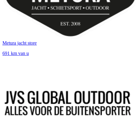
Metura jacht store
691 km van u