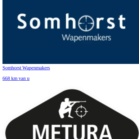
Somhorst Wapenmakers
668 km van u