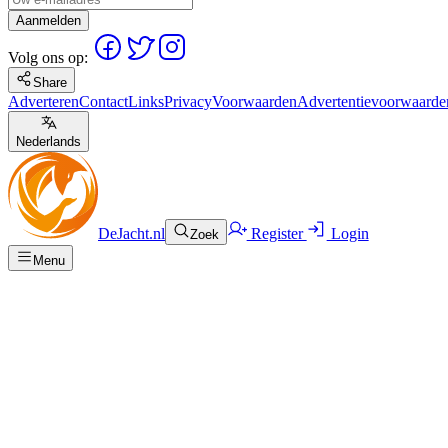
Aanmelden
Volg ons op:
Share
Adverteren
Contact
Links
Privacy
Voorwaarden
Advertentievoorwaarde
Nederlands
DeJacht.nl
Register
Login
Zoek
Menu