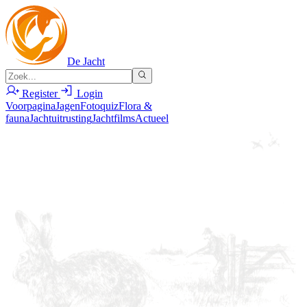
De Jacht
Register
Login
Voorpagina
Jagen
Fotoquiz
Flora &
fauna
Jachtuitrusting
Jachtfilms
Actueel