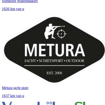
Somhorst Wapenmakers
1626 km van u
Metura jacht store
1637 km van u