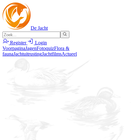
De Jacht
Register
Login
Voorpagina
Jagen
Fotoquiz
Flora &
fauna
Jachtuitrusting
Jachtfilms
Actueel