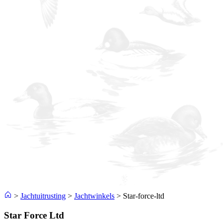
>
Jachtuitrusting
>
Jachtwinkels
>
Star-force-ltd
Star Force Ltd