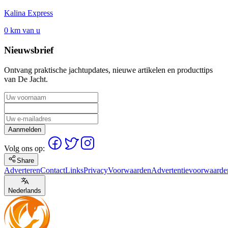
Kalina Express
0 km van u
Nieuwsbrief
Ontvang praktische jachtupdates, nieuwe artikelen en producttips
van De Jacht.
Aanmelden
Volg ons op:
Share
Adverteren
Contact
Links
Privacy
Voorwaarden
Advertentievoorwaarde
Nederlands