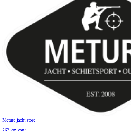
Metura jacht store
262 km van u