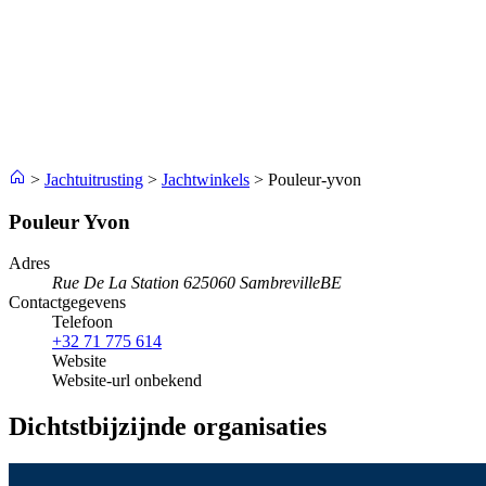
>
Jachtuitrusting
>
Jachtwinkels
>
Pouleur-yvon
Pouleur Yvon
Adres
Rue De La Station 62
5060 Sambreville
BE
Contactgegevens
Telefoon
+32 71 775 614
Website
Website-url onbekend
Dichtstbijzijnde organisaties