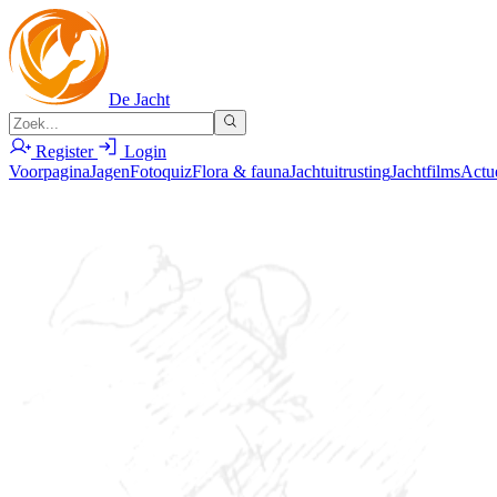
De Jacht
Register
Login
Voorpagina
Jagen
Fotoquiz
Flora & fauna
Jachtuitrusting
Jachtfilms
Actu