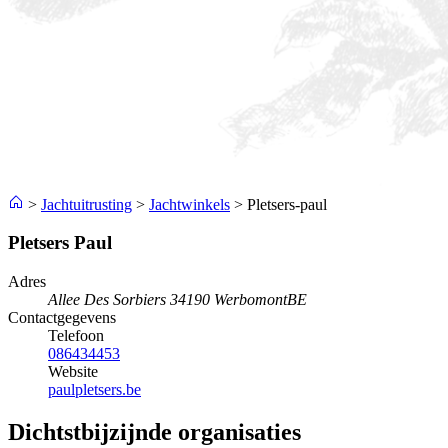
>
Jachtuitrusting
>
Jachtwinkels
>
Pletsers-paul
Pletsers Paul
Adres
Allee Des Sorbiers 3
4190 Werbomont
BE
Contactgegevens
Telefoon
086434453
Website
paulpletsers.be
Dichtstbijzijnde organisaties