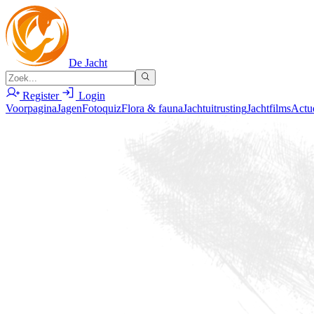
De Jacht
Register
Login
Voorpagina
Jagen
Fotoquiz
Flora & fauna
Jachtuitrusting
Jachtfilms
Actu