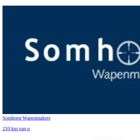
Somhorst Wapenmakers
210 km van u