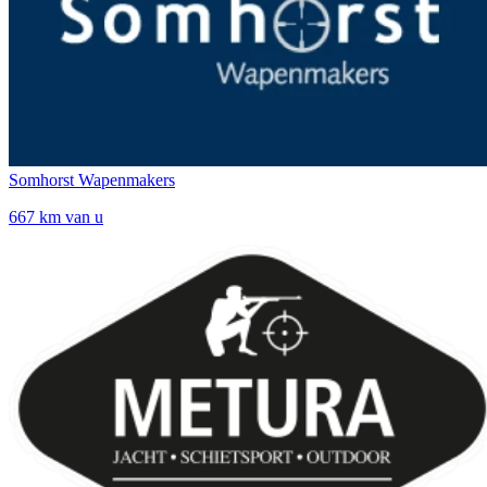
Somhorst Wapenmakers
667 km van u