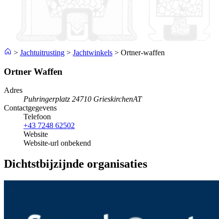
>
Jachtuitrusting
>
Jachtwinkels
>
Ortner-waffen
Ortner Waffen
Adres
Puhringerplatz 2
4710 Grieskirchen
AT
Contactgegevens
Telefoon
+43 7248 62502
Website
Website-url onbekend
Dichtstbijzijnde organisaties