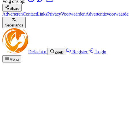
Volg ons op:
Share
Adverteren
Contact
Links
Privacy
Voorwaarden
Advertentievoorwaarde
Nederlands
DeJacht.nl
Register
Login
Zoek
Menu