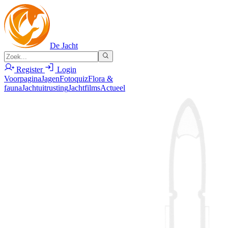
De Jacht
Register
Login
Voorpagina
Jagen
Fotoquiz
Flora &
fauna
Jachtuitrusting
Jachtfilms
Actueel