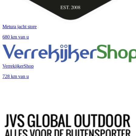
Metura jacht store
680 km van u
VerrekijkerShop
728 km van u