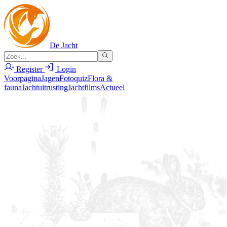
De Jacht
Register
Login
Voorpagina
Jagen
Fotoquiz
Flora &
fauna
Jachtuitrusting
Jachtfilms
Actueel