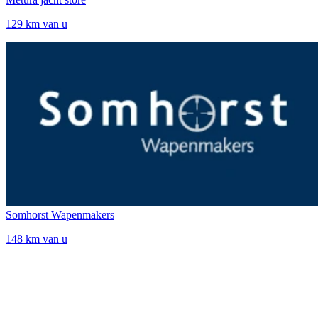
129 km van u
Somhorst Wapenmakers
148 km van u