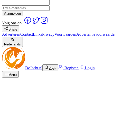
Aanmelden
Volg ons op:
Share
Adverteren
Contact
Links
Privacy
Voorwaarden
Advertentievoorwaarde
Nederlands
DeJacht.nl
Register
Login
Zoek
Menu