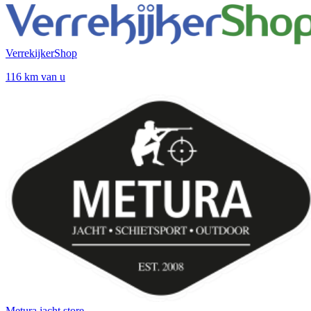
VerrekijkerShop
116 km van u
Metura jacht store