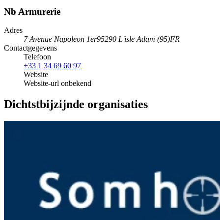
Nb Armurerie
Adres
7 Avenue Napoleon 1er
95290 L'isle Adam (95)
FR
Contactgegevens
Telefoon
+33 1 34 69 60 97
Website
Website-url onbekend
Dichtstbijzijnde organisaties