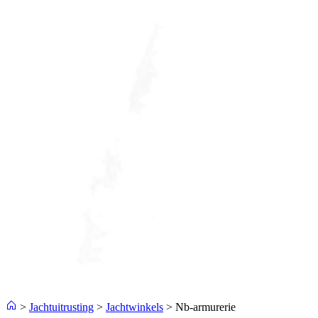
>
Jachtuitrusting
>
Jachtwinkels
>
Nb-armurerie