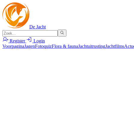
De Jacht
Register
Login
Voorpagina
Jagen
Fotoquiz
Flora & fauna
Jachtuitrusting
Jachtfilms
Actu