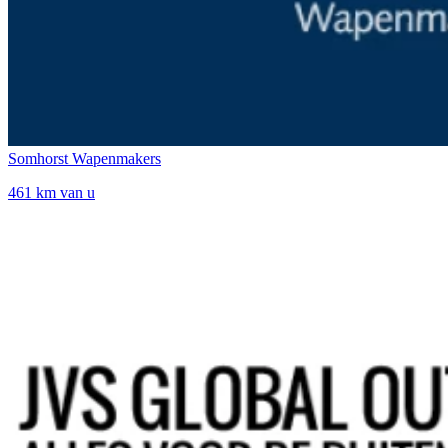
Somhorst Wapenmakers
461 km van u