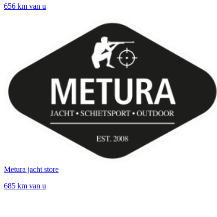
656 km van u
Metura jacht store
685 km van u