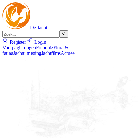
De Jacht
Register
Login
Voorpagina
Jagen
Fotoquiz
Flora &
fauna
Jachtuitrusting
Jachtfilms
Actueel