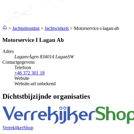
>
Jachtuitrusting
>
Jachtwinkels
>
Motorservice-i-lagan-ab
Motorservice I Lagan Ab
Adres
LaganvÄgen 8
34014 Lagan
SW
Contactgegevens
Telefoon
+46 372 301 18
Website
Website-url onbekend
Dichtstbijzijnde organisaties
VerrekijkerShop