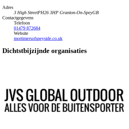
Adres
3 High Street
PH26 3HP Granton-On-Spey
GB
Contactgegevens
Telefoon
01479 872684
Website
mortimersofspeyside.co.uk
Dichtstbijzijnde organisaties