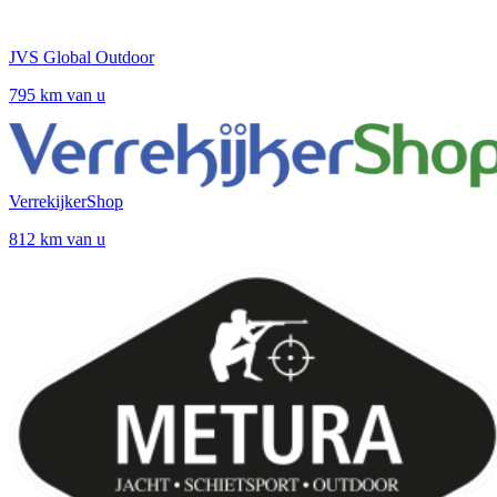
JVS Global Outdoor
795 km van u
VerrekijkerShop
812 km van u