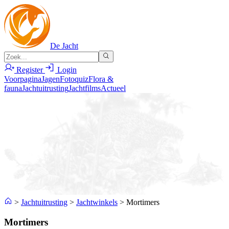
De Jacht
Register
Login
Voorpagina
Jagen
Fotoquiz
Flora &
fauna
Jachtuitrusting
Jachtfilms
Actueel
>
Jachtuitrusting
>
Jachtwinkels
>
Mortimers
Mortimers