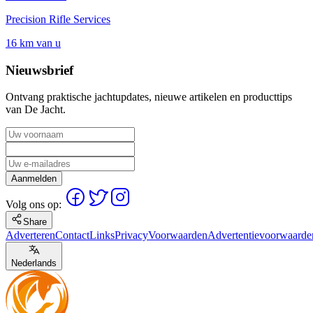
Precision Rifle Services
16 km van u
Nieuwsbrief
Ontvang praktische jachtupdates, nieuwe artikelen en producttips
van De Jacht.
Aanmelden
Volg ons op:
Share
Adverteren
Contact
Links
Privacy
Voorwaarden
Advertentievoorwaarde
Nederlands