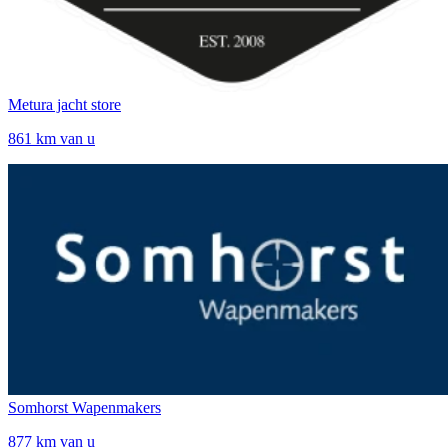
Metura jacht store
861 km van u
Somhorst Wapenmakers
877 km van u