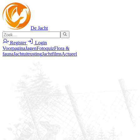
De Jacht
Register
Login
Voorpagina
Jagen
Fotoquiz
Flora &
fauna
Jachtuitrusting
Jachtfilms
Actueel