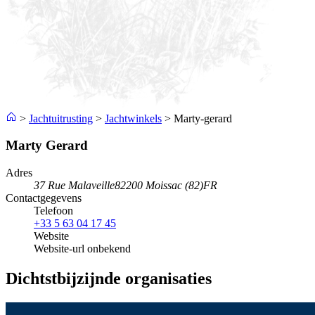
>
Jachtuitrusting
>
Jachtwinkels
>
Marty-gerard
Marty Gerard
Adres
37 Rue Malaveille
82200 Moissac (82)
FR
Contactgegevens
Telefoon
+33 5 63 04 17 45
Website
Website-url onbekend
Dichtstbijzijnde organisaties