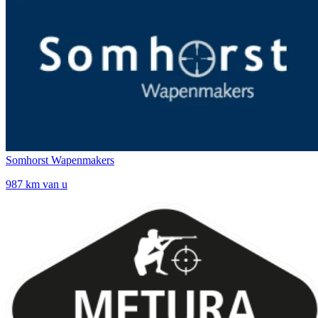
Somhorst Wapenmakers
987 km van u