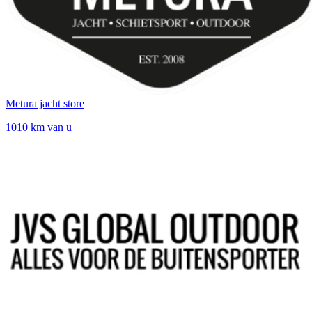
Metura jacht store
1010 km van u