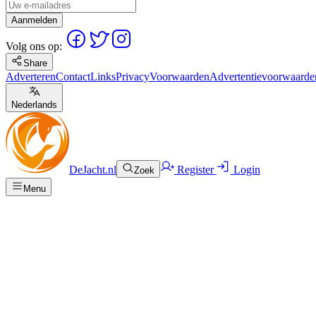
Aanmelden
Volg ons op:
Share
Adverteren
Contact
Links
Privacy
Voorwaarden
Advertentievoorwaarde
Nederlands
DeJacht.nl
Register
Login
Zoek
Menu