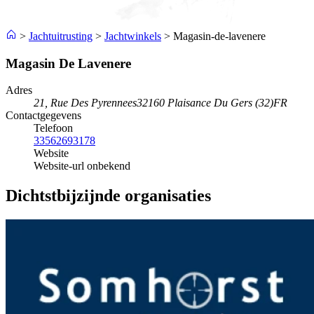
>
Jachtuitrusting
>
Jachtwinkels
>
Magasin-de-lavenere
Magasin De Lavenere
Adres
21, Rue Des Pyrennees
32160 Plaisance Du Gers (32)
FR
Contactgegevens
Telefoon
33562693178
Website
Website-url onbekend
Dichtstbijzijnde organisaties