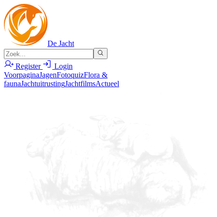
De Jacht
Register
Login
Voorpagina
Jagen
Fotoquiz
Flora &
fauna
Jachtuitrusting
Jachtfilms
Actueel