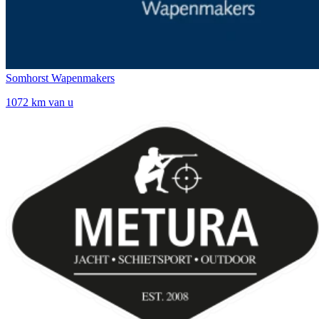
Somhorst Wapenmakers
1072 km van u