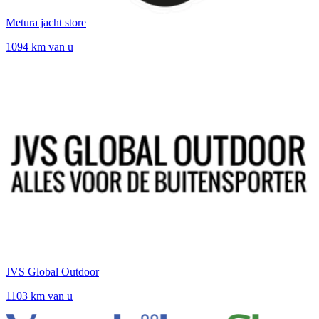
Metura jacht store
1094 km van u
JVS Global Outdoor
1103 km van u