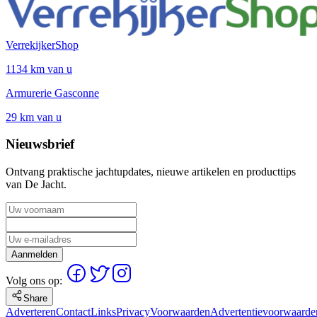
VerrekijkerShop
1134 km van u
Armurerie Gasconne
29 km van u
Nieuwsbrief
Ontvang praktische jachtupdates, nieuwe artikelen en producttips
van De Jacht.
Aanmelden
Volg ons op:
Share
Adverteren
Contact
Links
Privacy
Voorwaarden
Advertentievoorwaarde