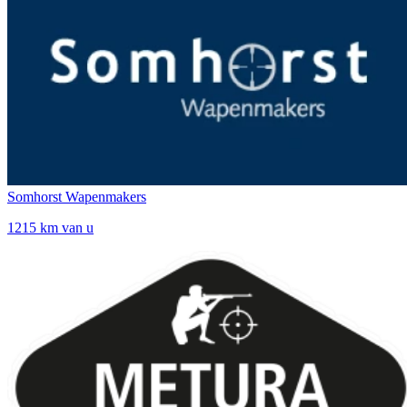
Somhorst Wapenmakers
1215 km van u