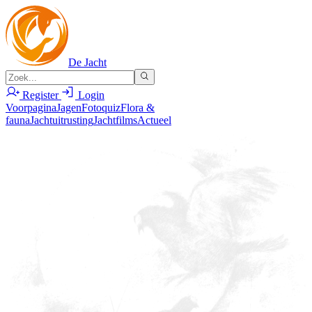
De Jacht
Register
Login
Voorpagina
Jagen
Fotoquiz
Flora &
fauna
Jachtuitrusting
Jachtfilms
Actueel