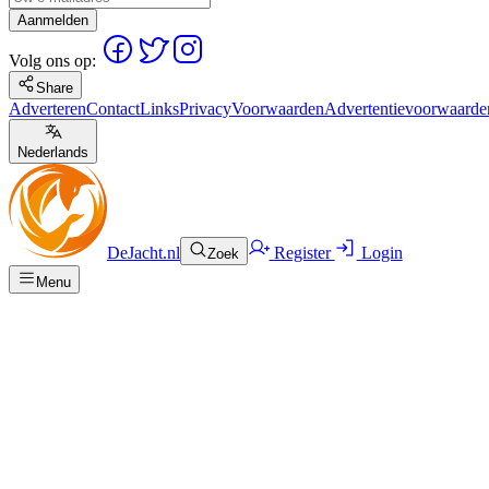
Aanmelden
Volg ons op:
Share
Adverteren
Contact
Links
Privacy
Voorwaarden
Advertentievoorwaarde
Nederlands
DeJacht.nl
Register
Login
Zoek
Menu