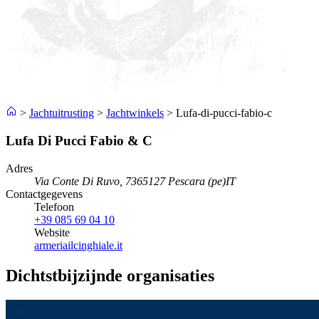
>
Jachtuitrusting
>
Jachtwinkels
>
Lufa-di-pucci-fabio-c
Lufa Di Pucci Fabio & C
Adres
Via Conte Di Ruvo, 73
65127 Pescara (pe)
IT
Contactgegevens
Telefoon
+39 085 69 04 10
Website
armeriailcinghiale.it
Dichtstbijzijnde organisaties