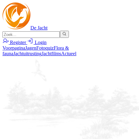
De Jacht
Register
Login
Voorpagina
Jagen
Fotoquiz
Flora &
fauna
Jachtuitrusting
Jachtfilms
Actueel