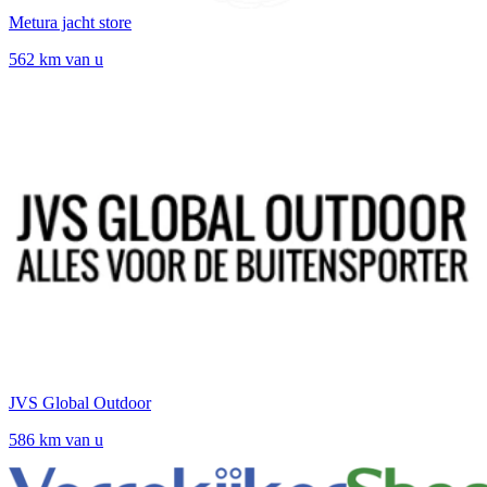
Metura jacht store
562 km van u
JVS Global Outdoor
586 km van u