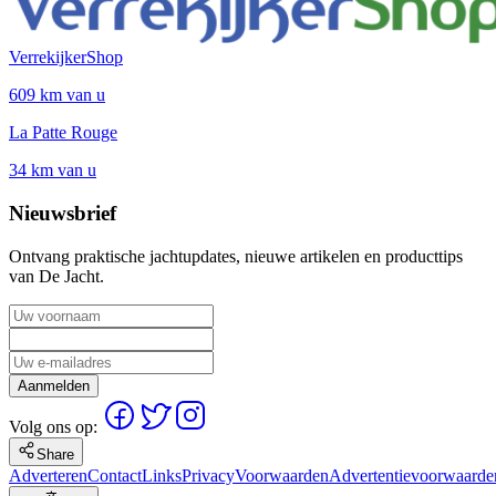
VerrekijkerShop
609 km van u
La Patte Rouge
34 km van u
Nieuwsbrief
Ontvang praktische jachtupdates, nieuwe artikelen en producttips
van De Jacht.
Aanmelden
Volg ons op:
Share
Adverteren
Contact
Links
Privacy
Voorwaarden
Advertentievoorwaarde