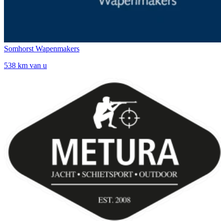
Somhorst Wapenmakers
538 km van u