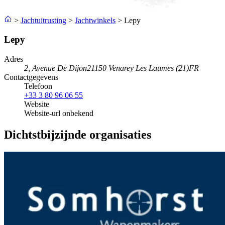
>
Jachtuitrusting
>
Jachtwinkels
>
Lepy
Lepy
Adres
2, Avenue De Dijon
21150 Venarey Les Laumes (21)
FR
Contactgegevens
Telefoon
+33 3 80 96 06 55
Website
Website-url onbekend
Dichtstbijzijnde organisaties