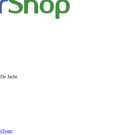
 De Jacht.
n
Team