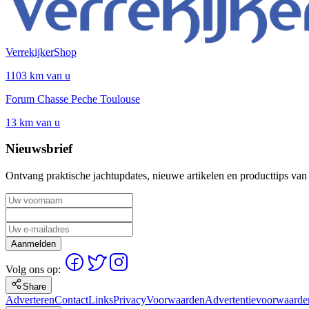
VerrekijkerShop
1103 km van u
Forum Chasse Peche Toulouse
13 km van u
Nieuwsbrief
Ontvang praktische jachtupdates, nieuwe artikelen en producttips van
Aanmelden
Volg ons op:
Share
Adverteren
Contact
Links
Privacy
Voorwaarden
Advertentievoorwaarde