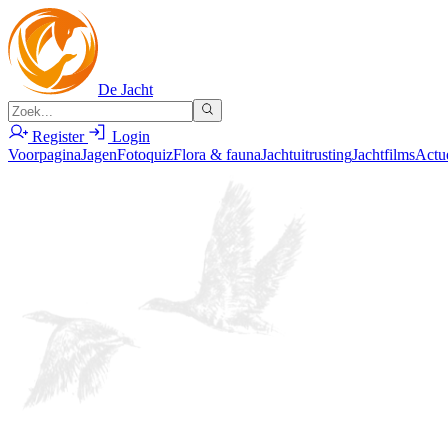
De Jacht
Register
Login
Voorpagina
Jagen
Fotoquiz
Flora & fauna
Jachtuitrusting
Jachtfilms
Actu