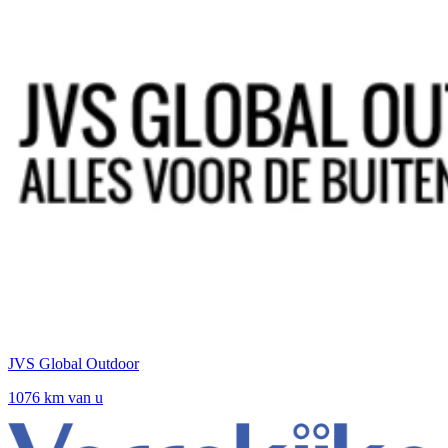
JVS Global Outdoor
1076 km van u