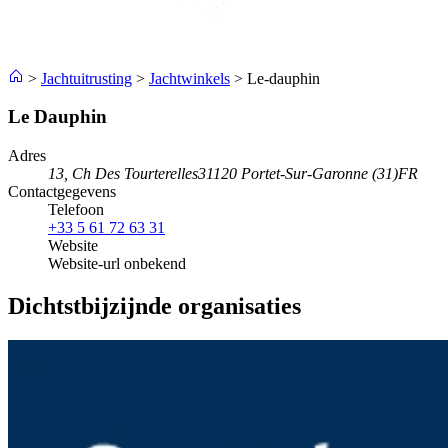
>
Jachtuitrusting
>
Jachtwinkels
>
Le-dauphin
Le Dauphin
Adres
13, Ch Des Tourterelles
31120 Portet-Sur-Garonne (31)
FR
Contactgegevens
Telefoon
+33 5 61 72 63 31
Website
Website-url onbekend
Dichtstbijzijnde organisaties