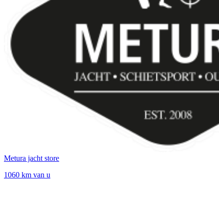
Metura jacht store
1060 km van u