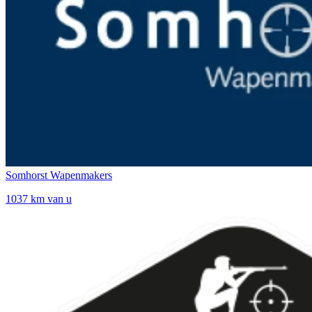
Somhorst Wapenmakers
1037 km van u