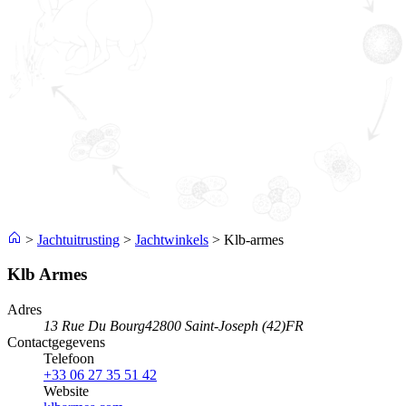
>
Jachtuitrusting
>
Jachtwinkels
>
Klb-armes
Klb Armes
Adres
13 Rue Du Bourg
42800 Saint-Joseph (42)
FR
Contactgegevens
Telefoon
+33 06 27 35 51 42
Website