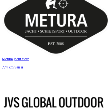
Metura jacht store
774 km van u