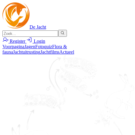
De Jacht
Register
Login
Voorpagina
Jagen
Fotoquiz
Flora &
fauna
Jachtuitrusting
Jachtfilms
Actueel