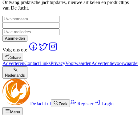
Ontvang praktische jachtupdates, nieuwe artikelen en producttips
van De Jacht.
Aanmelden
Volg ons op:
Share
Adverteren
Contact
Links
Privacy
Voorwaarden
Advertentievoorwaarde
Nederlands
DeJacht.nl
Register
Login
Zoek
Menu