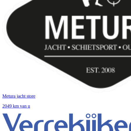
Metura jacht store
2049 km van u