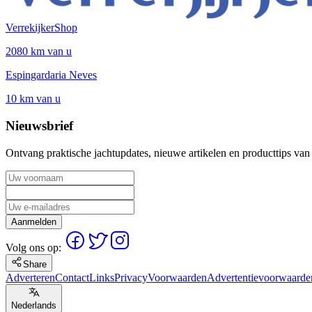
VerrekijkerShop
2080 km van u
Espingardaria Neves
10 km van u
Nieuwsbrief
Ontvang praktische jachtupdates, nieuwe artikelen en producttips van
Aanmelden
Volg ons op:
Share
Adverteren
Contact
Links
Privacy
Voorwaarden
Advertentievoorwaarde
Nederlands