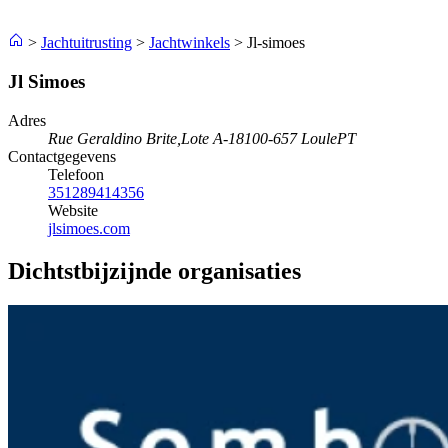
>
Jachtuitrusting
>
Jachtwinkels
>
Jl-simoes
Jl Simoes
Adres
Rue Geraldino Brite,Lote A-1
8100-657 Loule
PT
Contactgegevens
Telefoon
351289414356
Website
jlsimoes.com
Dichtstbijzijnde organisaties