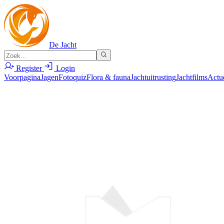
De Jacht
Register
Login
Voorpagina
Jagen
Fotoquiz
Flora & fauna
Jachtuitrusting
Jachtfilms
Actu