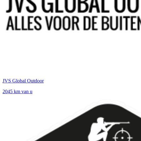
JVS Global Outdoor
2045 km van u