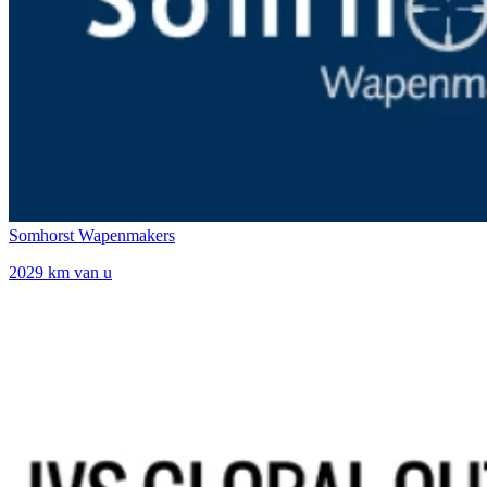
Somhorst Wapenmakers
2029 km van u