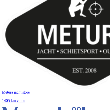
Metura jacht store
1405 km van u