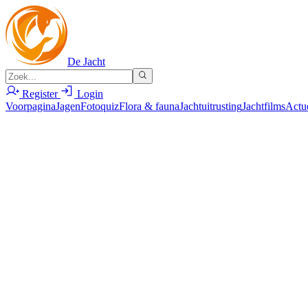
De Jacht
Register
Login
Voorpagina
Jagen
Fotoquiz
Flora & fauna
Jachtuitrusting
Jachtfilms
Actu