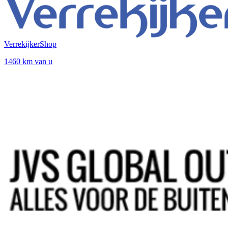
VerrekijkerShop
1460 km van u