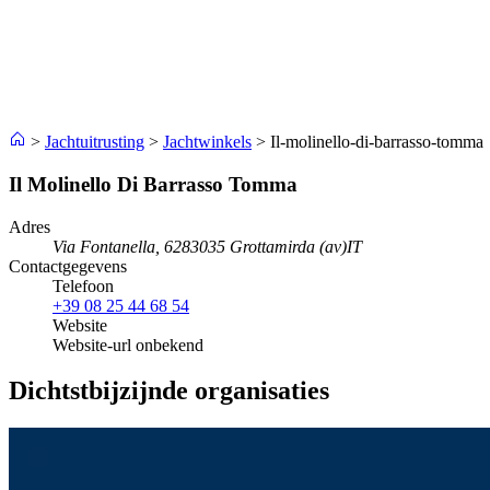
>
Jachtuitrusting
>
Jachtwinkels
>
Il-molinello-di-barrasso-tomma
Il Molinello Di Barrasso Tomma
Adres
Via Fontanella, 62
83035 Grottamirda (av)
IT
Contactgegevens
Telefoon
+39 08 25 44 68 54
Website
Website-url onbekend
Dichtstbijzijnde organisaties