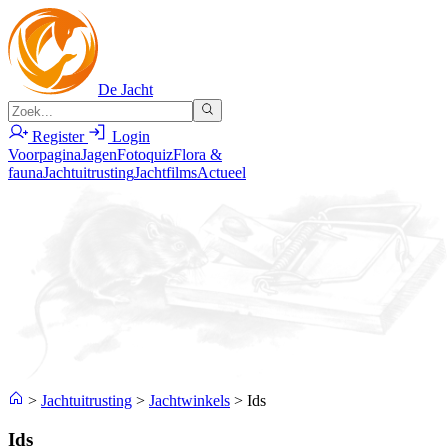
De Jacht
Register
Login
Voorpagina
Jagen
Fotoquiz
Flora &
fauna
Jachtuitrusting
Jachtfilms
Actueel
>
Jachtuitrusting
>
Jachtwinkels
>
Ids
Ids