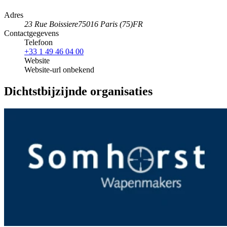
Adres
23 Rue Boissiere
75016 Paris (75)
FR
Contactgegevens
Telefoon
+33 1 49 46 04 00
Website
Website-url onbekend
Dichtstbijzijnde organisaties