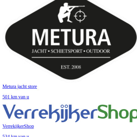
Metura jacht store
501 km van u
VerrekijkerShop
534 km van u