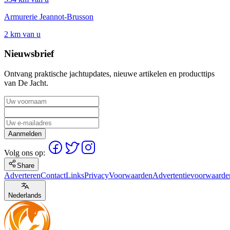
Armurerie Jeannot-Brusson
2 km van u
Nieuwsbrief
Ontvang praktische jachtupdates, nieuwe artikelen en producttips
van De Jacht.
Aanmelden
Volg ons op:
Share
Adverteren
Contact
Links
Privacy
Voorwaarden
Advertentievoorwaarde
Nederlands