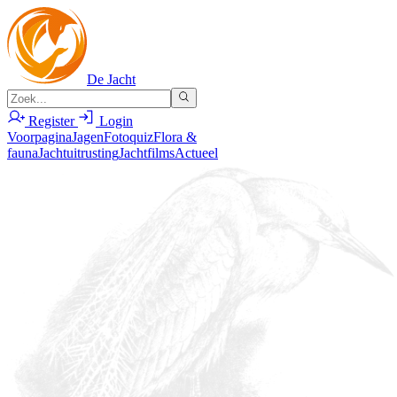
De Jacht
Register
Login
Voorpagina
Jagen
Fotoquiz
Flora &
fauna
Jachtuitrusting
Jachtfilms
Actueel