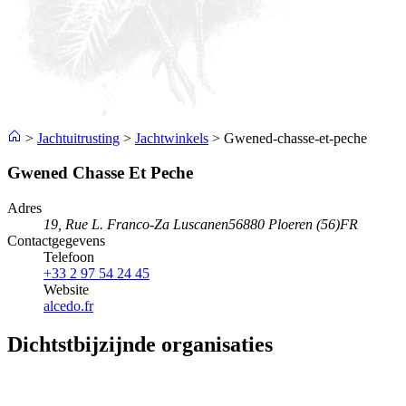
>
Jachtuitrusting
>
Jachtwinkels
>
Gwened-chasse-et-peche
Gwened Chasse Et Peche
Adres
19, Rue L. Franco-Za Luscanen
56880 Ploeren (56)
FR
Contactgegevens
Telefoon
+33 2 97 54 24 45
Website
alcedo.fr
Dichtstbijzijnde organisaties