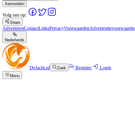
Aanmelden
Volg ons op:
Share
Adverteren
Contact
Links
Privacy
Voorwaarden
Advertentievoorwaarde
Nederlands
DeJacht.nl
Register
Login
Zoek
Menu