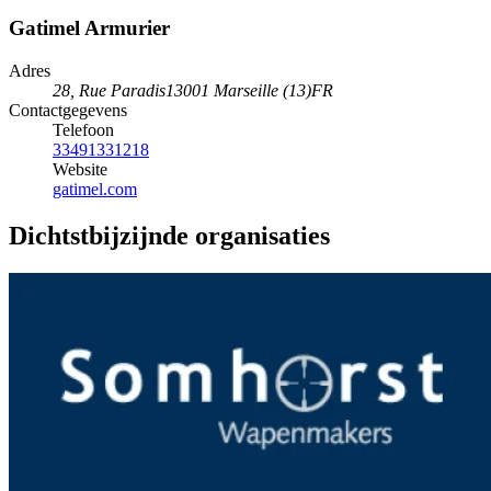
Gatimel Armurier
Adres
28, Rue Paradis
13001 Marseille (13)
FR
Contactgegevens
Telefoon
33491331218
Website
gatimel.com
Dichtstbijzijnde organisaties