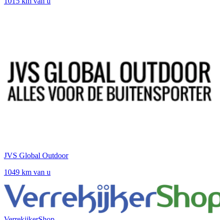
1015 km van u
JVS Global Outdoor
1049 km van u
VerrekijkerShop