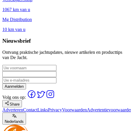
1067 km van u
Mg Distribution
10 km van u
Nieuwsbrief
Ontvang praktische jachtupdates, nieuwe artikelen en producttips
van De Jacht.
Aanmelden
Volg ons op:
Share
Adverteren
Contact
Links
Privacy
Voorwaarden
Advertentievoorwaarde
Nederlands