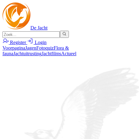
De Jacht
Register
Login
Voorpagina
Jagen
Fotoquiz
Flora &
fauna
Jachtuitrusting
Jachtfilms
Actueel