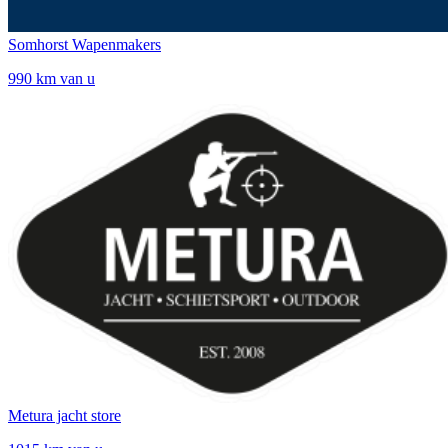
Somhorst Wapenmakers
990 km van u
Metura jacht store