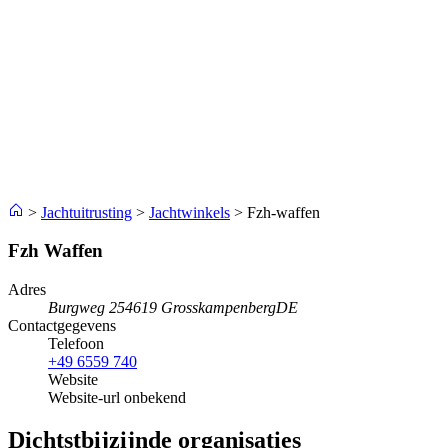
>
Jachtuitrusting
>
Jachtwinkels
>
Fzh-waffen
Fzh Waffen
Adres
Burgweg 2
54619 Grosskampenberg
DE
Contactgegevens
Telefoon
+49 6559 740
Website
Website-url onbekend
Dichtstbijzijnde organisaties