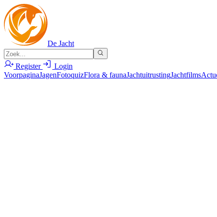
De Jacht
Register
Login
Voorpagina
Jagen
Fotoquiz
Flora & fauna
Jachtuitrusting
Jachtfilms
Actu