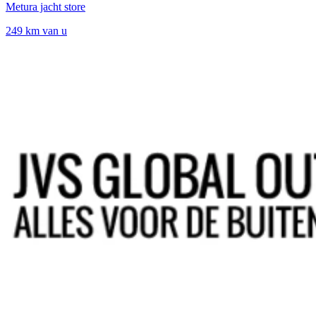
Metura jacht store
249 km van u