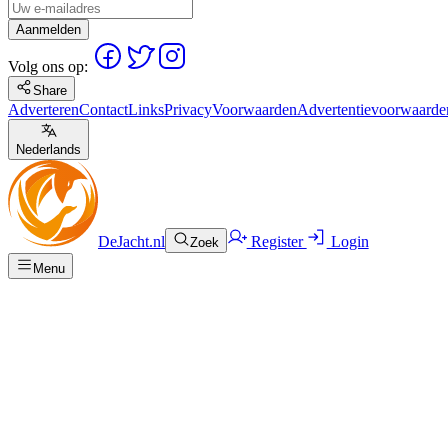
Aanmelden
Volg ons op:
Share
Adverteren
Contact
Links
Privacy
Voorwaarden
Advertentievoorwaarde
Nederlands
DeJacht.nl
Register
Login
Zoek
Menu