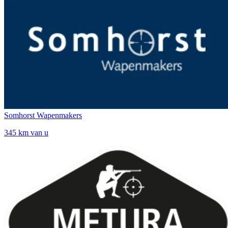
Somhorst Wapenmakers
345 km van u