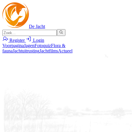
De Jacht
Register
Login
Voorpagina
Jagen
Fotoquiz
Flora &
fauna
Jachtuitrusting
Jachtfilms
Actueel