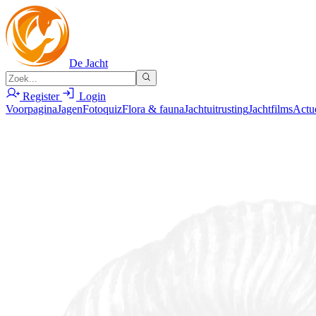
De Jacht
Register
Login
Voorpagina
Jagen
Fotoquiz
Flora & fauna
Jachtuitrusting
Jachtfilms
Actu