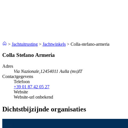
>
Jachtuitrusting
>
Jachtwinkels
>
Colla-stefano-armeria
Colla Stefano Armeria
Adres
Via Nazionale,124
54011 Aulla (ms)
IT
Contactgegevens
Telefoon
+39 01 87 42 05 27
Website
Website-url onbekend
Dichtstbijzijnde organisaties