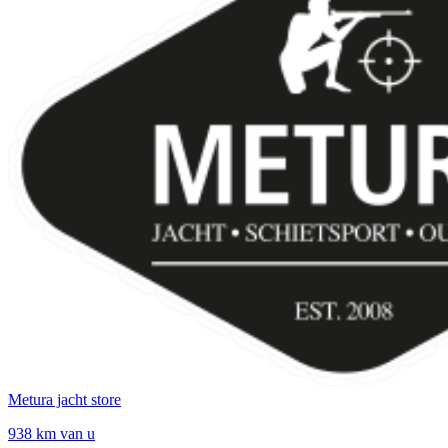
Metura jacht store
938 km van u