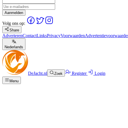
Aanmelden
Volg ons op:
Share
Adverteren
Contact
Links
Privacy
Voorwaarden
Advertentievoorwaarde
Nederlands
DeJacht.nl
Register
Login
Zoek
Menu