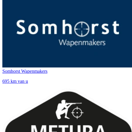
Somhorst Wapenmakers
695 km van u