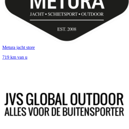
Metura jacht store
719 km van u