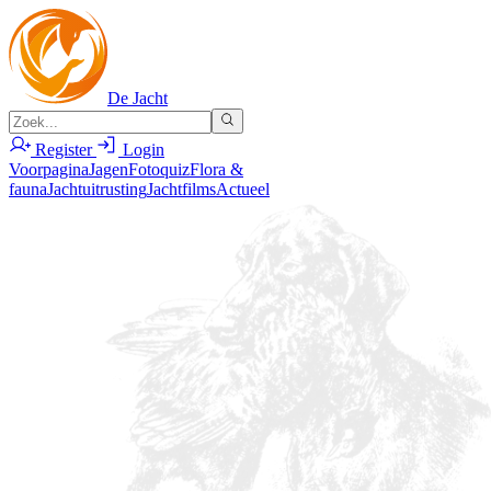
De Jacht
Register
Login
Voorpagina
Jagen
Fotoquiz
Flora &
fauna
Jachtuitrusting
Jachtfilms
Actueel