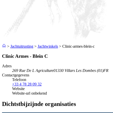
>
Jachtuitrusting
>
Jachtwinkels
>
Clinic-armes-blein-c
Clinic Armes - Blein C
Adres
269 Rue De L Agriculture
01330 Villars Les Dombes (01)
FR
Contactgegevens
Telefoon
+33 4 78 28 09 32
Website
Website-url onbekend
Dichtstbijzijnde organisaties