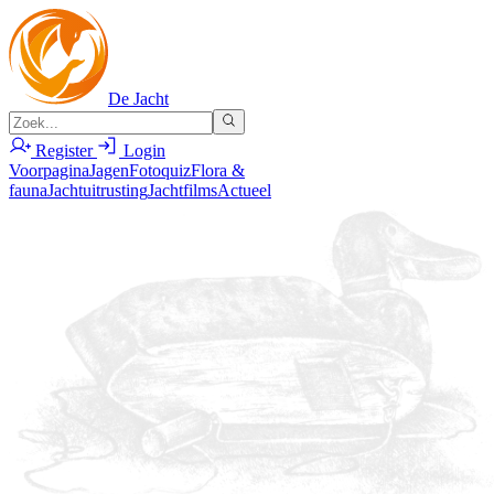
De Jacht
Register
Login
Voorpagina
Jagen
Fotoquiz
Flora &
fauna
Jachtuitrusting
Jachtfilms
Actueel