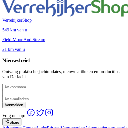
VerrekijkerShop
549 km van u
Field Moor And Stream
21 km van u
Nieuwsbrief
Ontvang praktische jachtupdates, nieuwe artikelen en producttips
van De Jacht.
Aanmelden
Volg ons op:
Share
Adverteren
Contact
Links
Privacy
Voorwaarden
Advertentievoorwaarde