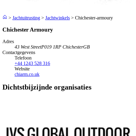
>
Jachtuitrusting
>
Jachtwinkels
>
Chichester-armoury
Chichester Armoury
Adres
43 West Street
P019 1RP Chichester
GB
Contactgegevens
Telefoon
+44 1243 528 316
Website
chiarm.co.uk
Dichtstbijzijnde organisaties