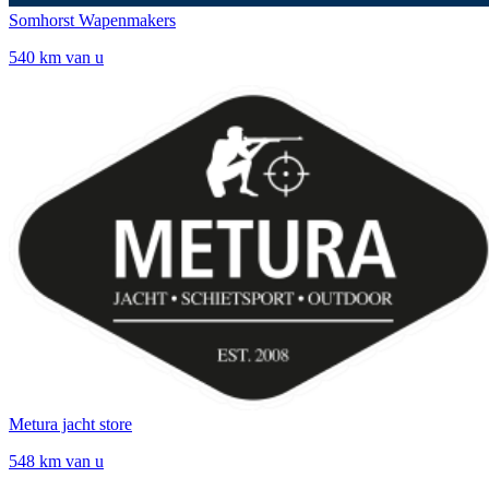
Somhorst Wapenmakers
540 km van u
Metura jacht store
548 km van u