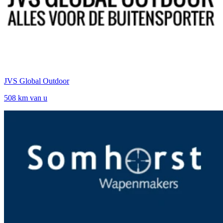
JVS Global Outdoor
508 km van u