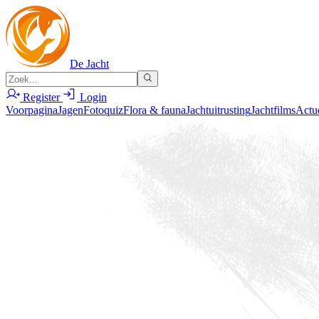
De Jacht
Register
Login
Voorpagina
Jagen
Fotoquiz
Flora & fauna
Jachtuitrusting
Jachtfilms
Actu