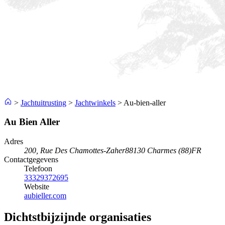
>
Jachtuitrusting
>
Jachtwinkels
>
Au-bien-aller
Au Bien Aller
Adres
200, Rue Des Chamottes-Zaher
88130 Charmes (88)
FR
Contactgegevens
Telefoon
33329372695
Website
aubieller.com
Dichtstbijzijnde organisaties