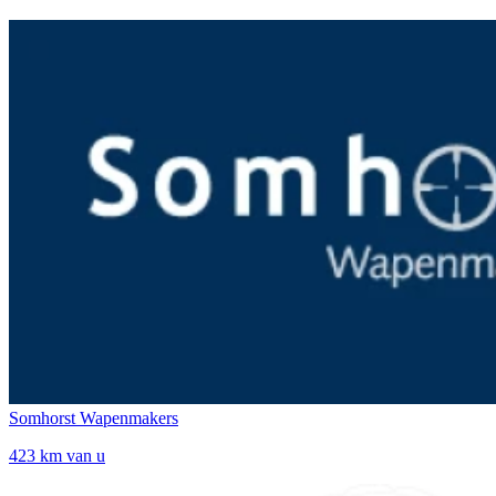
Somhorst Wapenmakers
423 km van u