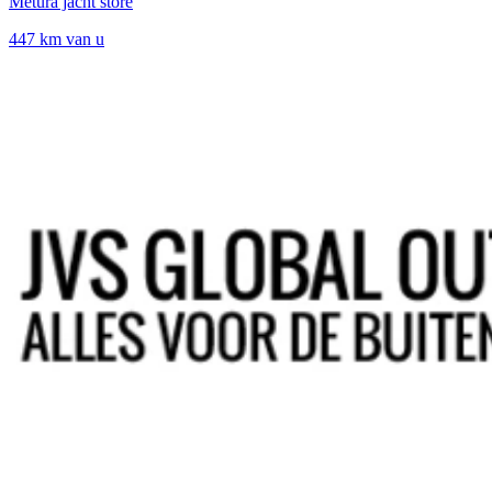
Metura jacht store
447 km van u