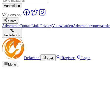
Aanmelden
Volg ons op:
Share
Adverteren
Contact
Links
Privacy
Voorwaarden
Advertentievoorwaarde
Nederlands
DeJacht.nl
Register
Login
Zoek
Menu