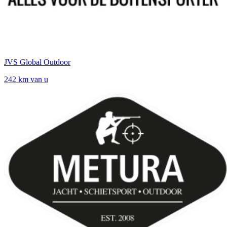
JVS Global Outdoor
242 km van u