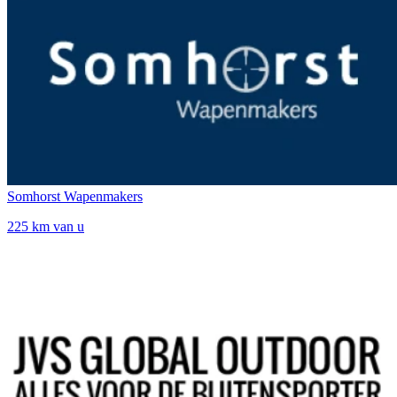
Somhorst Wapenmakers
225 km van u