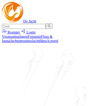
De Jacht
Register
Login
Voorpagina
Jagen
Fotoquiz
Flora &
fauna
Jachtuitrusting
Jachtfilms
Actueel