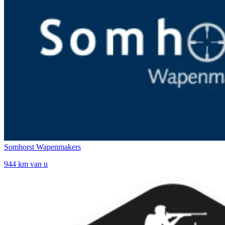
Somhorst Wapenmakers
944 km van u