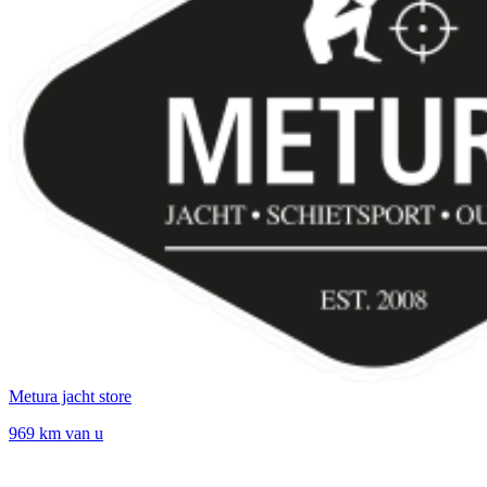
Metura jacht store
969 km van u