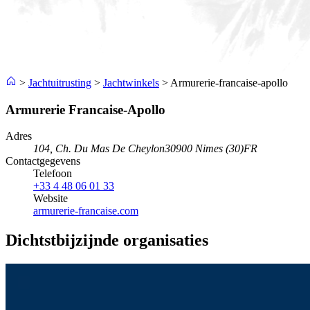
>
Jachtuitrusting
>
Jachtwinkels
>
Armurerie-francaise-apollo
Armurerie Francaise-Apollo
Adres
104, Ch. Du Mas De Cheylon
30900 Nimes (30)
FR
Contactgegevens
Telefoon
+33 4 48 06 01 33
Website
armurerie-francaise.com
Dichtstbijzijnde organisaties