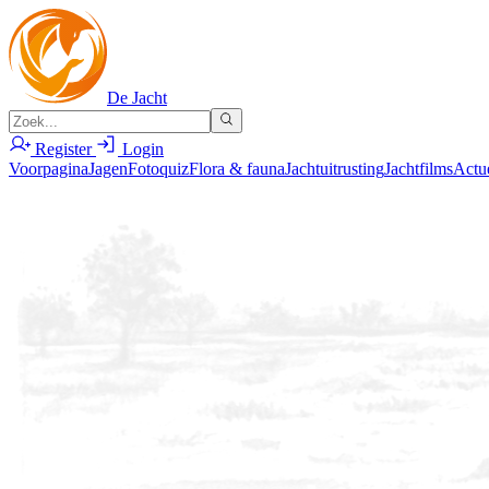
De Jacht
Register
Login
Voorpagina
Jagen
Fotoquiz
Flora & fauna
Jachtuitrusting
Jachtfilms
Actu