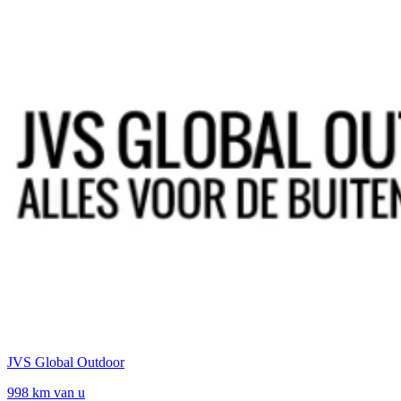
JVS Global Outdoor
998 km van u