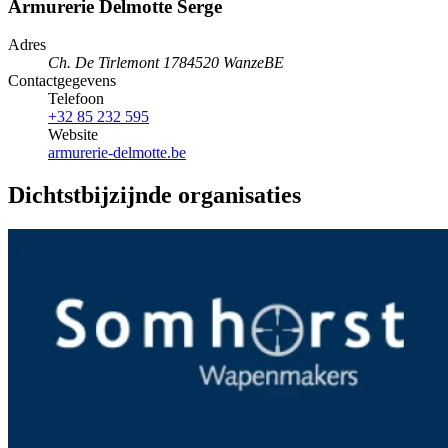
Armurerie Delmotte Serge
Adres
Ch. De Tirlemont 178
4520 Wanze
BE
Contactgegevens
Telefoon
+32 85 232 595
Website
armurerie-delmotte.be
Dichtstbijzijnde organisaties