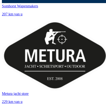
Somhorst Wapenmakers
207 km van u
Metura jacht store
229 km van u