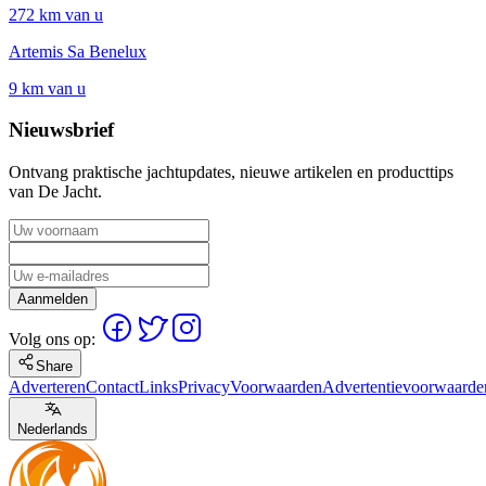
272 km van u
Artemis Sa Benelux
9 km van u
Nieuwsbrief
Ontvang praktische jachtupdates, nieuwe artikelen en producttips
van De Jacht.
Aanmelden
Volg ons op:
Share
Adverteren
Contact
Links
Privacy
Voorwaarden
Advertentievoorwaarde
Nederlands