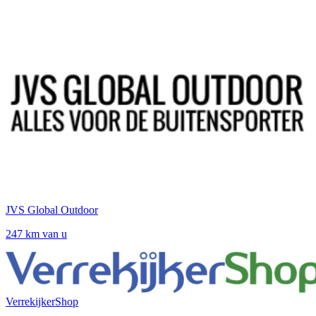
JVS Global Outdoor
247 km van u
VerrekijkerShop