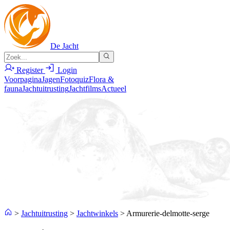
De Jacht
Register
Login
Voorpagina
Jagen
Fotoquiz
Flora &
fauna
Jachtuitrusting
Jachtfilms
Actueel
>
Jachtuitrusting
>
Jachtwinkels
>
Armurerie-delmotte-serge