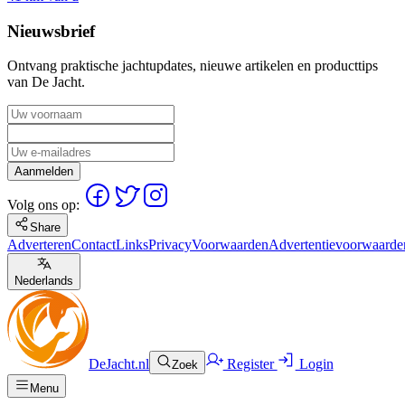
Nieuwsbrief
Ontvang praktische jachtupdates, nieuwe artikelen en producttips
van De Jacht.
Aanmelden
Volg ons op:
Share
Adverteren
Contact
Links
Privacy
Voorwaarden
Advertentievoorwaarde
Nederlands
DeJacht.nl
Register
Login
Zoek
Menu