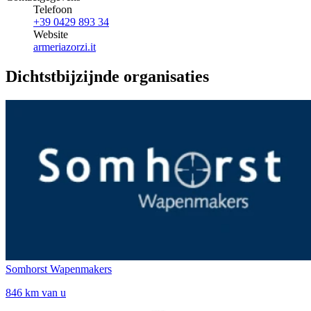
Telefoon
+39 0429 893 34
Website
armeriazorzi.it
Dichtstbijzijnde organisaties
Somhorst Wapenmakers
846 km van u