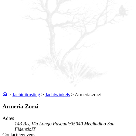
>
Jachtuitrusting
>
Jachtwinkels
>
Armeria-zorzi
Armeria Zorzi
Adres
143 Bis, Via Longo Pasquale
35040 Megliadino San
Fidenzio
IT
Contactgegevens