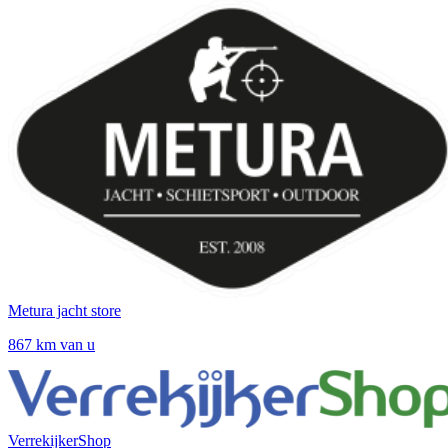
Metura jacht store
867 km van u
VerrekijkerShop