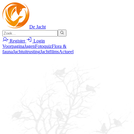
De Jacht
Register
Login
Voorpagina
Jagen
Fotoquiz
Flora &
fauna
Jachtuitrusting
Jachtfilms
Actueel