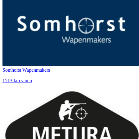
Somhorst Wapenmakers
1513 km van u