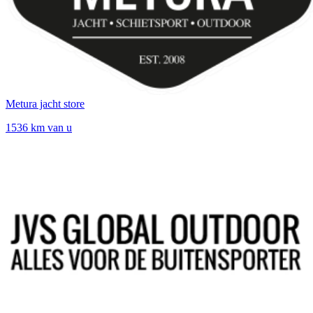
Metura jacht store
1536 km van u