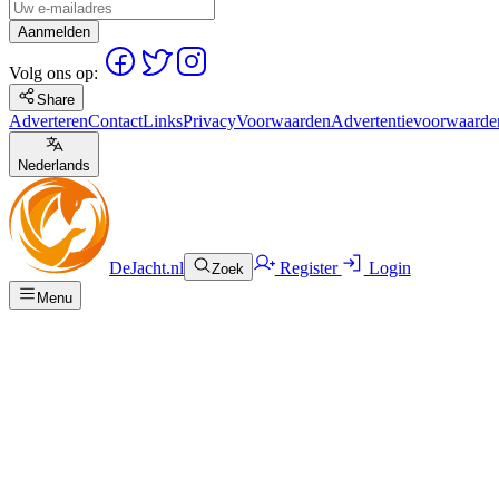
Aanmelden
Volg ons op:
Share
Adverteren
Contact
Links
Privacy
Voorwaarden
Advertentievoorwaarde
Nederlands
DeJacht.nl
Register
Login
Zoek
Menu