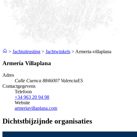
>
Jachtuitrusting
>
Jachtwinkels
>
Armeria-villaplana
Armería Villaplana
Adres
Calle Cuenca 88
46007 Valencia
ES
Contactgegevens
Telefoon
+34 963 20 94 98
Website
armeriavillaplana.com
Dichtstbijzijnde organisaties