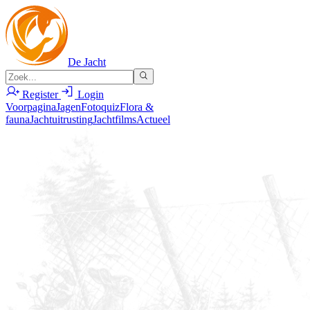
De Jacht
Register
Login
Voorpagina
Jagen
Fotoquiz
Flora &
fauna
Jachtuitrusting
Jachtfilms
Actueel