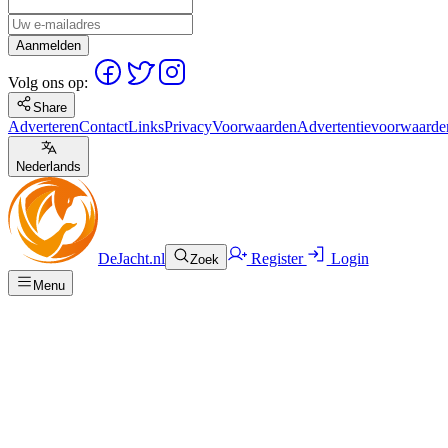
Aanmelden
Volg ons op:
Share
Adverteren
Contact
Links
Privacy
Voorwaarden
Advertentievoorwaarde
Nederlands
DeJacht.nl
Register
Login
Zoek
Menu