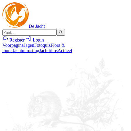
De Jacht
Register
Login
Voorpagina
Jagen
Fotoquiz
Flora &
fauna
Jachtuitrusting
Jachtfilms
Actueel