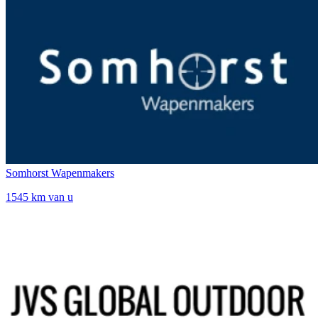
Somhorst Wapenmakers
1545 km van u