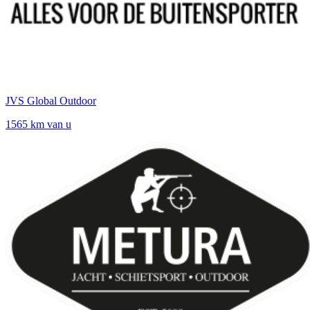
JVS Global Outdoor
1565 km van u