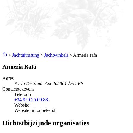
>
Jachtuitrusting
>
Jachtwinkels
>
Armeria-rafa
Armería Rafa
Adres
Plaza De Santa Ana
405001 Ávila
ES
Contactgegevens
Telefoon
+34 920 25 09 88
Website
Website-url onbekend
Dichtstbijzijnde organisaties